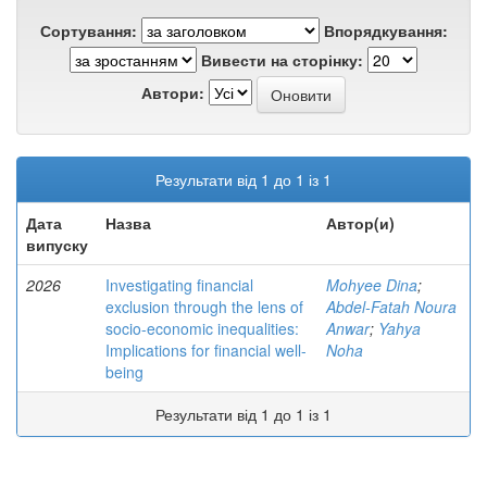
Сортування:
Впорядкування:
Вивести на сторінку:
Автори:
Результати від 1 до 1 із 1
Дата
Назва
Автор(и)
випуску
2026
Investigating financial
Mohyee Dina
;
exclusion through the lens of
Abdel-Fatah Noura
socio-economic inequalities:
Anwar
;
Yahya
Implications for financial well-
Noha
being
Результати від 1 до 1 із 1