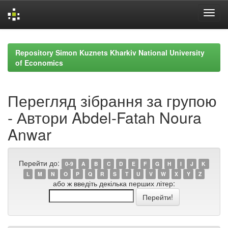
Skip
navigation
Repository Simon Kuznets Kharkiv National University
of Economics
Перегляд зібрання за групою
- Автори Abdel-Fatah Noura
Anwar
Перейти до:
0-9
A
B
C
D
E
F
G
H
I
J
K
L
M
N
O
P
Q
R
S
T
U
V
W
X
Y
Z
або ж введіть декілька перших літер: