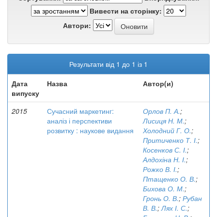
Вивести на сторінку:
Автори:
Результати від 1 до 1 із 1
Дата
Назва
Автор(и)
випуску
2015
Сучасний маркетинг:
Орлов П. А.
;
аналіз і перспективи
Лисиця Н. М.
;
розвитку : наукове видання
Холодний Г. О.
;
Притиченко Т. І.
;
Косенков С. І.
;
Алдохіна Н. І.
;
Рожко В. І.
;
Птащенко О. В.
;
Бихова О. М.
;
Гронь О. В.
;
Рубан
В. В.
;
Лях І. С.
;