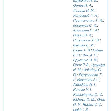
Брусенко Н. В.
;
Орлов П. А.
;
Лисица Н. М.
;
Холодный Г. А.
;
Притыченко Т. И.
;
Косенков С. И.
;
Алдохина Н. И.
;
Рожко В. И.
;
Птащенко Е. В.
;
Быхова Е. М.
;
Гронь А. В.
;
Рубан
В. В.
;
Лях И. С.
;
Брусенко Н. В.
;
Orlov P. A.
;
Lysytsya
N. M.
;
Holodnyi G.
O.
;
Prytychenko T.
I.
;
Kosenkov S. I.
;
Aldokhina N. I.
;
Rozhko V. I.
;
Ptashchenko O. V.
;
Bikhova O. M.
;
Gron
O. V.
;
Ruban V. V.
;
Liakh I. S.
;