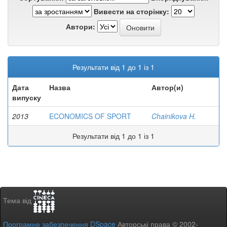
Вивести на сторінку:
Автори:
Результати від 1 до 1 із 1
Дата
Назва
Автор(и)
випуску
2013
ECONOMICS OF SPORT
Chainikova H.
Результати від 1 до 1 із 1
Тема від
Програмне забезпечення DSpace
Авторські права © 2002-