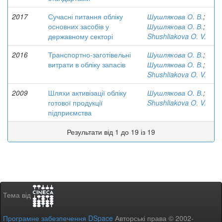
2017
Сучасні питання обліку
Шушлякова О. В.
;
основних засобів у
Шушлякова О. В.
;
державному секторі
Shushliakova O. V.
2016
Транспортно-заготівельні
Шушлякова О. В.
;
витрати в обліку запасів
Шушлякова О. В.
;
Shushliakova O. V.
2009
Шляхи активізації обліку
Шушлякова О. В.
;
готової продукції
Shushliakova O. V.
підприємства
Результати від 1 до 19 із 19
Тема від
Програмне забезпечення DSpace
Авторські права © 2002-