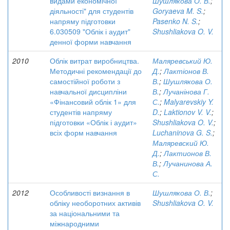
видами економічної
Шушлякова О. В.
;
діяльності" для студентів
Goryaeva M. S.
;
напряму підготовки
Pasenko N. S.
;
6.030509 "Облік і аудит"
Shushliakova O. V.
денної форми навчання
2010
Облік витрат виробництва.
Маляревський Ю.
Методичні рекомендації до
Д.
;
Лактіонов В.
самостійної роботи з
В.
;
Шушлякова О.
навчальної дисципліни
В.
;
Лучанінова Г.
«Фінансовий облік 1» для
С.
;
Malyarevskiy Y.
студентів напряму
D.
;
Laktionov V. V.
;
підготовки «Облік і аудит»
Shushliakova O. V.
;
всіх форм навчання
Luchaninova G. S.
;
Маляревский Ю.
Д.
;
Лактионов В.
В.
;
Лучанинова А.
С.
2012
Особливості визнання в
Шушлякова О. В.
;
обліку необоротних активів
Shushliakova O. V.
за національними та
міжнародними