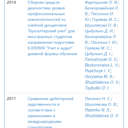
2014
Сборник средств
Фартушняк О. В.
;
диагностики уровня
Безкоровайная Л.
профессиональных
В.
;
Пасичник И.
компетентностей по
Ю.
;
Горяева М. С.
;
учебной дисциплине
Шушлякова О. В.
;
"Бухгалтерский учет" для
Цыбулько Д. И.
;
иностранных студентов
Безкоровайна Л.
направления подготовки
В.
;
Пасічник І. Ю.
;
6.030509 "Учет и аудит"
Горяєва М. С.
;
дневной формы обучения
Цибулько Д. І.
;
Fartushnyak O. V.
;
Bezkorovaina L. V.
;
Pasichnyk I. Y.
;
Goryaeva M. S.
;
Shushliakova O. V.
;
Tsybulko D. I.
2011
Сравнение дебиторской
Пасенко Н. С.
;
задолженности в
Шушлякова О. В.
;
соответствии с
Pasenko N. S.
;
украинскими и
Shushliakova O. V.
международными
стандартами