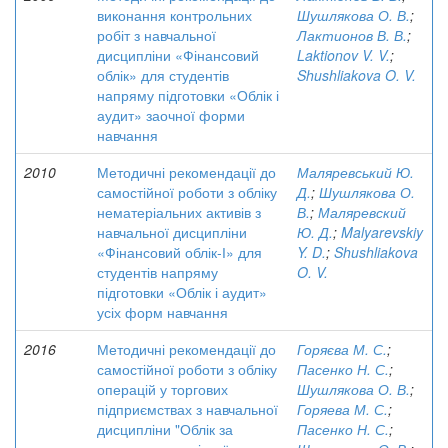
виконання контрольних
Шушлякова О. В.
;
робіт з навчальної
Лактионов В. В.
;
дисципліни «Фінансовий
Laktionov V. V.
;
облік» для студентів
Shushliakova O. V.
напряму підготовки «Облік і
аудит» заочної форми
навчання
2010
Методичні рекомендації до
Маляревський Ю.
самостійної роботи з обліку
Д.
;
Шушлякова О.
нематеріальних активів з
В.
;
Маляревский
навчальної дисципліни
Ю. Д.
;
Malyarevskiy
«Фінансовий облік-І» для
Y. D.
;
Shushliakova
студентів напряму
O. V.
підготовки «Облік і аудит»
усіх форм навчання
2016
Методичні рекомендації до
Горяєва М. С.
;
самостійної роботи з обліку
Пасенко Н. С.
;
операцій у торгових
Шушлякова О. В.
;
підприємствах з навчальної
Горяева М. С.
;
дисципліни "Облік за
Пасенко Н. С.
;