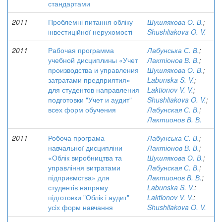
стандартами
2011
Проблемні питання обліку
Шушлякова О. В.
;
інвестиційної нерухомості
Shushliakova O. V.
2011
Рабочая программа
Лабунська С. В.
;
учебной дисциплины «Учет
Лактіонов В. В.
;
производства и управления
Шушлякова О. В.
;
затратами предприятия»
Labunska S. V.
;
для студентов направления
Laktionov V. V.
;
подготовки "Учет и аудит"
Shushliakova O. V.
;
всех форм обучения
Лабунская С. В.
;
Лактионов В. В.
2011
Робоча програма
Лабунська С. В.
;
навчальної дисципліни
Лактіонов В. В.
;
«Облік виробництва та
Шушлякова О. В.
;
управління витратами
Лабунская С. В.
;
підприємства» для
Лактионов В. В.
;
студентів напряму
Labunska S. V.
;
підготовки "Облік і аудит"
Laktionov V. V.
;
усіх форм навчання
Shushliakova O. V.