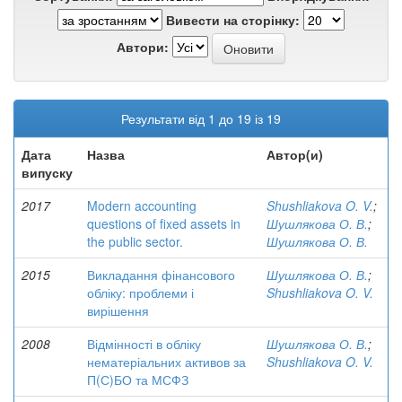
Вивести на сторінку:
Автори:
Результати від 1 до 19 із 19
Дата
Назва
Автор(и)
випуску
2017
Modern accounting
Shushliakova O. V.
;
questions of fixed assets in
Шушлякова О. В.
;
the public sector.
Шушлякова О. В.
2015
Викладання фінансового
Шушлякова О. В.
;
обліку: проблеми і
Shushliakova O. V.
вирішення
2008
Відмінності в обліку
Шушлякова О. В.
;
нематеріальних активов за
Shushliakova O. V.
П(С)БО та МСФЗ