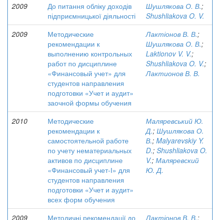
2009
До питання обліку доходів
Шушлякова О. В.
;
підприємницької діяльності
Shushliakova O. V.
2009
Методические
Лактіонов В. В.
;
рекомендации к
Шушлякова О. В.
;
выполнению контрольных
Laktionov V. V.
;
работ по дисциплине
Shushliakova O. V.
;
«Финансовый учет» для
Лактионов В. В.
студентов направления
подготовки «Учет и аудит»
заочной формы обучения
2010
Методические
Маляревський Ю.
рекомендации к
Д.
;
Шушлякова О.
самостоятельной работе
В.
;
Malyarevskiy Y.
по учету нематериальных
D.
;
Shushliakova O.
активов по дисциплине
V.
;
Маляревский
«Финансовый учет-І» для
Ю. Д.
студентов направления
подготовки «Учет и аудит»
всех форм обучения
2009
Методичні рекомендації до
Лактіонов В. В.
;