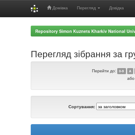
Домівка
Перегляд
Довідка
Skip
navigation
Repository Simon Kuznets Kharkiv National Uni
Перегляд зібрання за гр
Перейти до:
0-9
A
або
Сортування: