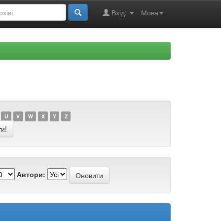
Вхід:
Мова
U
V
W
X
Y
Z
Автори: