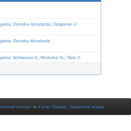
ngelos
;
Darvidou Konstantia
;
Ostapenko V.
ngelos
;
Darvidou Konstantia
ngelos
;
Achkasova S.
;
Kholodna Yu.
;
Rats O.
огічний інститут
та
Х’юлет Пакард
-
Зворотний зв’язок