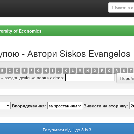
versity of Economics
упою - Автори Siskos Evangelos
B
C
D
E
F
G
H
I
J
K
L
M
N
O
P
Q
R
S
T
 ж введіть декілька перших літер:
Впорядкування:
Вивести на сторінку:
Результати від 1 до 3 із 3