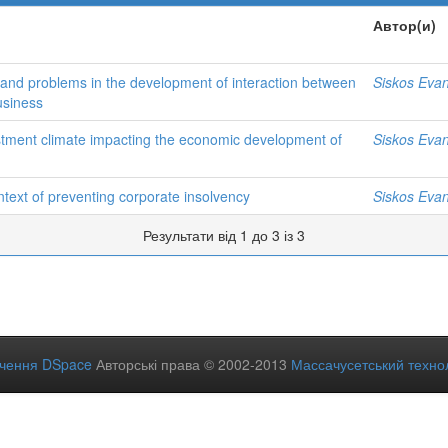
Автор(и)
ds and problems in the development of interaction between
Siskos Eva
usiness
stment climate impacting the economic development of
Siskos Eva
ntext of preventing corporate insolvency
Siskos Eva
Результати від 1 до 3 із 3
ечення DSpace
Авторські права © 2002-2013
Массачусетський технол