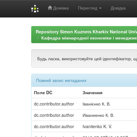
Домівка
Перегляд
Довідка
Skip
navigation
Repository Simon Kuznets Kharkiv National Uni
Кафедра міжнародної економіки і менеджме
Будь ласка, використовуйте цей ідентифікатор, 
Повний запис метаданих
Поле DC
Значення
dc.contributor.author
Іванієнко К. В.
dc.contributor.author
Иваниенко К. В.
dc.contributor.author
Ivaniienko K. V.