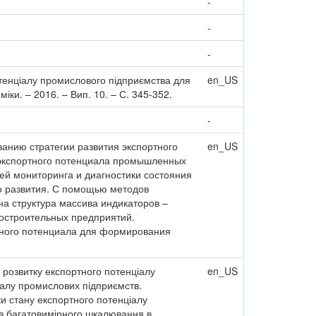
-
-
-
отенціалу промислового підприємства для
en_US
міки. – 2016. – Вип. 10. – С. 345-352.
-
анию стратегии развития экспортного
en_US
 экспортного потенциала промышленных
ей мониторинга и диагностики состояния
о развития. С помощью методов
а структура массива индикаторов –
остроительных предприятий.
тного потенциала для формирования
 розвитку експортного потенціалу
en_US
іалу промислових підприємств.
ки стану експортного потенціалу
ів багатовимірного шкалювання в