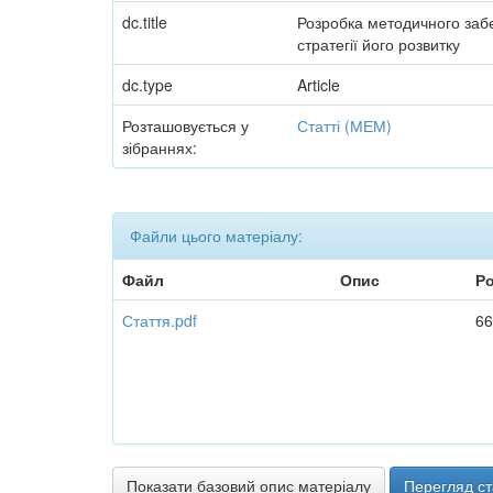
dc.title
Розробка методичного заб
стратегії його розвитку
dc.type
Article
Розташовується у
Статті (МЕМ)
зібраннях:
Файли цього матеріалу:
Файл
Опис
Ро
Стаття.pdf
66
Показати базовий опис матеріалу
Перегляд ст