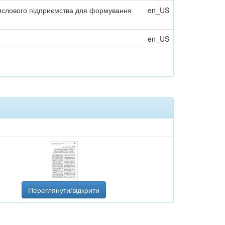
мислового підприємства для формування
en_US
en_US
Переглянути/відкрити