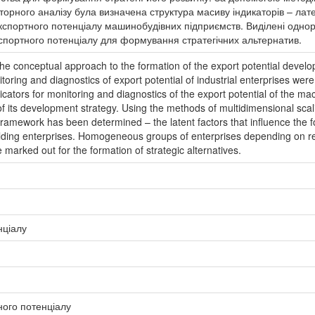
торного аналізу була визначена структура масиву індикаторів – лате
спортного потенціалу машинобудівних підприємств. Виділені однор
спортного потенціалу для формування стратегічних альтернатив.
e conceptual approach to the formation of the export potential develop
oring and diagnostics of export potential of industrial enterprises were
ndicators for monitoring and diagnostics of the export potential of the m
f its development strategy. Using the methods of multidimensional scali
r framework has been determined – the latent factors that influence the
ilding enterprises. Homogeneous groups of enterprises depending on r
e marked out for the formation of strategic alternatives.
нціалу
ного потенціалу