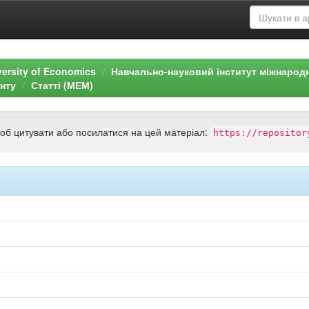
versity of Economics
Навчально-науковий інститут міжнарод
нту
Статті (МЕМ)
щоб цитувати або посилатися на цей матеріал:
https://repositor