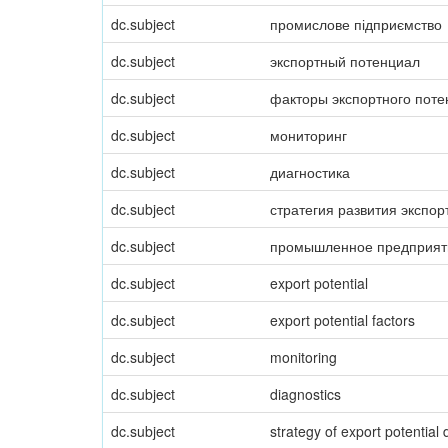
dc.subject
промислове підприємство
dc.subject
экспортный потенциал
dc.subject
факторы экспортного пот
dc.subject
мониторинг
dc.subject
диагностика
dc.subject
стратегия развития экспо
dc.subject
промышленное предприят
dc.subject
export potential
dc.subject
export potential factors
dc.subject
monitoring
dc.subject
diagnostics
dc.subject
strategy of export potential