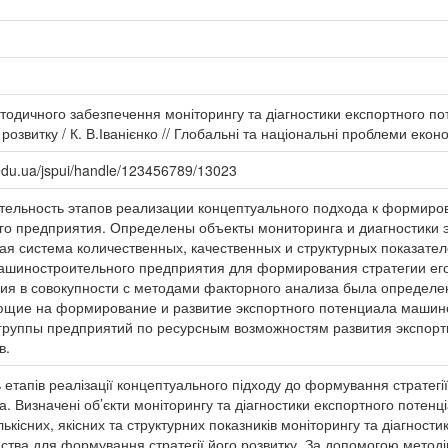
методичного забезпечення моніторингу та діагностики експортного п
озвитку / К. В.Іванієнко // Глобальні та національні проблеми еконо
.edu.ua/jspui/handle/123456789/13023
льность этапов реализации концептуального подхода к формиров
о предприятия. Определены объекты мониторинга и диагностики
я система количественных, качественных и структурных показател
ашиностроительного предприятия для формирования стратегии ег
я в совокупности с методами факторного анализа была определен
ющие на формирование и развитие экспортного потенциала машин
руппы предприятий по ресурсным возможностям развития экспор
в.
етапів реалізації концептуального підходу до формування стратегії
. Визначені об’єкти моніторингу та діагностики експортного потенц
кісних, якісних та структурних показників моніторингу та діагности
ства для формування стратегії його розвитку. За допомогою метод