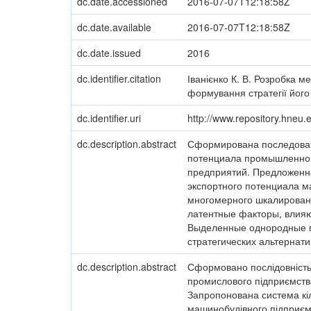
dc.date.accessioned
2016-07-07T12:18:58Z
dc.date.available
2016-07-07T12:18:58Z
dc.date.issued
2016
dc.identifier.citation
Іванієнко К. В. Розробка 
формування стратегії його р
dc.identifier.uri
http://www.repository.hneu
dc.description.abstract
Сформирована последовате
потенциала промышленног
предприятий. Предложенна
экспортного потенциала м
многомерного шкалировани
латентные факторы, влия
Выделенные однородные г
стратегических альтернати
dc.description.abstract
Сформовано послідовність 
промислового підприємства
Запропонована система кіль
машинобудівного підприєм