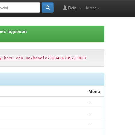
Вхід:
Мова
них відносин
y.hneu.edu.ua/handle/123456789/13023
Мова
-
-
-