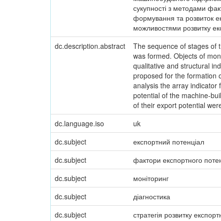
сукупності з методами фак
формування та розвиток ек
можливостями розвитку ек
dc.description.abstract
The sequence of stages of th
was formed. Objects of monit
qualitative and structural i
proposed for the formation o
analysis the array indicato
potential of the machine-bu
of their export potential wer
dc.language.iso
uk
dc.subject
експортний потенціал
dc.subject
фактори експортного поте
dc.subject
моніторинг
dc.subject
діагностика
dc.subject
стратегія розвитку експорт