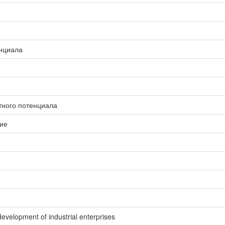
енциала
ртного потенциала
ие
 development of industrial enterprises