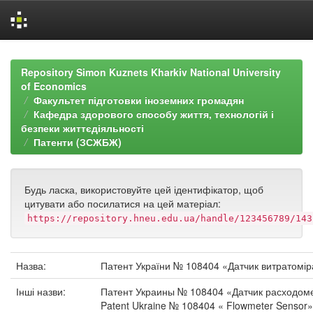
Skip
navigation
Repository Simon Kuznets Kharkiv National University
of Economics
Факультет підготовки іноземних громадян
Кафедра здорового способу життя, технологій і
безпеки життєдіяльності
Патенти (ЗСЖБЖ)
Будь ласка, використовуйте цей ідентифікатор, щоб
цитувати або посилатися на цей матеріал:
https://repository.hneu.edu.ua/handle/123456789/143
Назва:
Патент України № 108404 «Датчик витратомір
Інші назви:
Патент Украины № 108404 «Датчик расходом
Patent Ukraine № 108404 « Flowmeter Sensor»