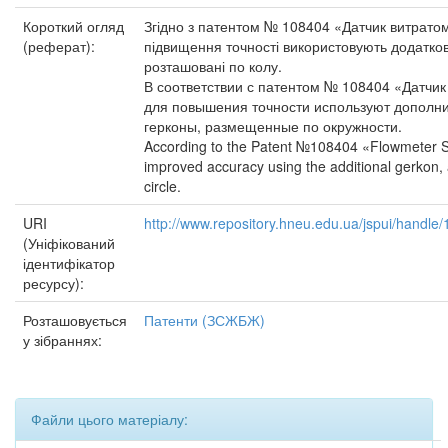
Короткий огляд
Згідно з патентом № 108404 «Датчик витрато
(реферат):
підвищення точності використовують додатков
розташовані по колу.
В соответствии с патентом № 108404 «Датчи
для повышения точности используют дополн
герконы, размещенные по окружности.
According to the Patent №108404 «Flowmeter S
improved accuracy using the additional gerkon, 
circle.
URI
http://www.repository.hneu.edu.ua/jspui/handl
(Уніфікований
ідентифікатор
ресурсу):
Розташовується
Патенти (ЗСЖБЖ)
у зібраннях:
Файли цього матеріалу: