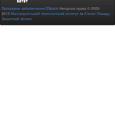
Програмне забезпечення DSpace
Авторські права © 2002-
2013
Массачусетський технологічний інститут
та
Х’юлет Пакард
-
Зворотний зв’язок