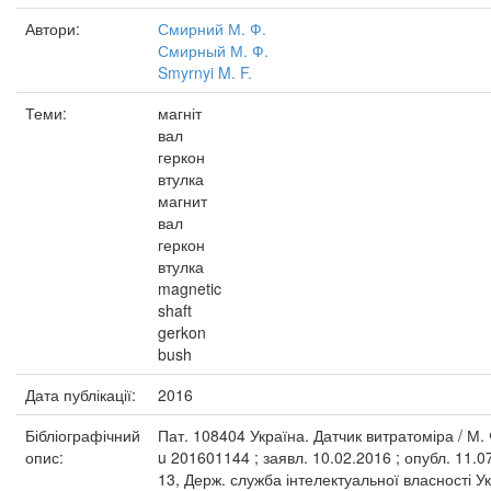
Автори:
Смирний М. Ф.
Смирный М. Ф.
Smyrnyi M. F.
Теми:
магніт
вал
геркон
втулка
магнит
вал
геркон
втулка
magnetic
shaft
gerkon
bush
Дата публікації:
2016
Бібліографічний
Пат. 108404 Україна. Датчик витратоміра / М.
опис:
u 201601144 ; заявл. 10.02.2016 ; опубл. 11.
13, Держ. служба інтелектуальної власності У