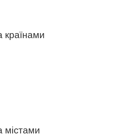
а країнами
а містами