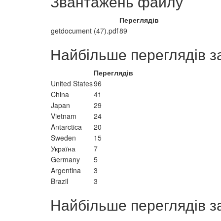
Звантажень файлу
Переглядів
getdocument (47).pdf
89
Найбільше переглядів з
Переглядів
United States
96
China
41
Japan
29
Vietnam
24
Antarctica
20
Sweden
15
Україна
7
Germany
5
Argentina
3
Brazil
3
Найбільше переглядів з