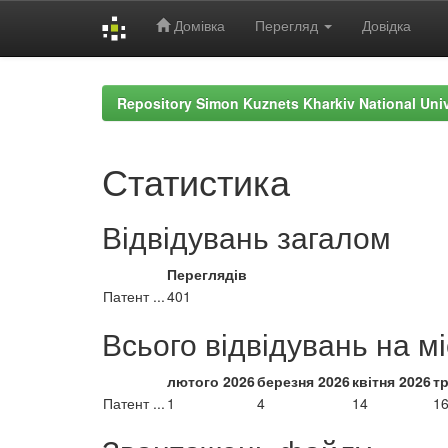
Домівка
Перегляд
Довідка
Skip
navigation
Repository Simon Kuznets Kharkiv National Uni
Статистика
Відвідувань загалом
Переглядів
Патент ...
401
Всього відвідувань на м
лютого 2026
березня 2026
квітня 2026
т
Патент ...
1
4
14
1