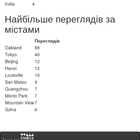
India
4
Найбільше переглядів за
містами
Переглядів
Oakland
89
Tokyo
40
Beijing
12
Hanoi
12
Louisville
10
San Mateo
9
Guangzhou
7
Menlo Park
7
Mountain View
7
Solna
6
Тема від