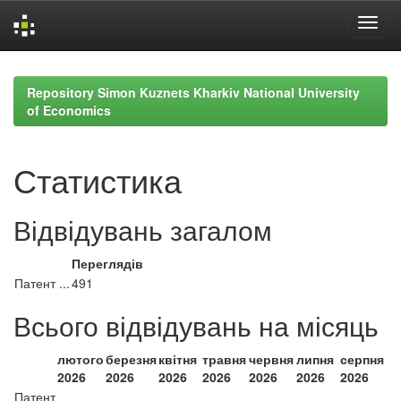
Skip
navigation
Repository Simon Kuznets Kharkiv National University
of Economics
Статистика
Відвідувань загалом
Переглядів
Патент ...
491
Всього відвідувань на місяць
лютого
березня
квітня
травня
червня
липня
серпня
2026
2026
2026
2026
2026
2026
2026
Патент