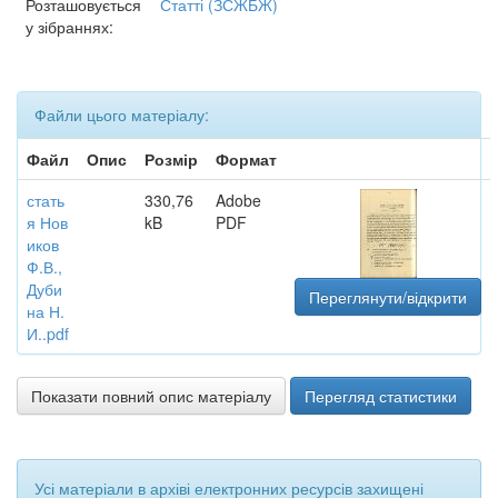
Розташовується
Статті (ЗСЖБЖ)
у зібраннях:
Файли цього матеріалу:
Файл
Опис
Розмір
Формат
стать
330,76
Adobe
я Нов
kB
PDF
иков
Ф.В.,
Дуби
Переглянути/відкрити
на Н.
И..pdf
Показати повний опис матеріалу
Перегляд статистики
Усі матеріали в архіві електронних ресурсів захищені