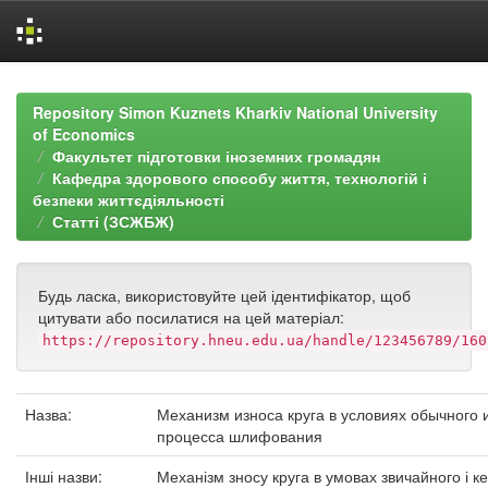
Skip
navigation
Repository Simon Kuznets Kharkiv National University
of Economics
Факультет підготовки іноземних громадян
Кафедра здорового способу життя, технологій і
безпеки життєдіяльності
Статті (ЗСЖБЖ)
Будь ласка, використовуйте цей ідентифікатор, щоб
цитувати або посилатися на цей матеріал:
https://repository.hneu.edu.ua/handle/123456789/160
Назва:
Механизм износа круга в условиях обычного 
процесса шлифования
Інші назви:
Механізм зносу круга в умовах звичайного і к