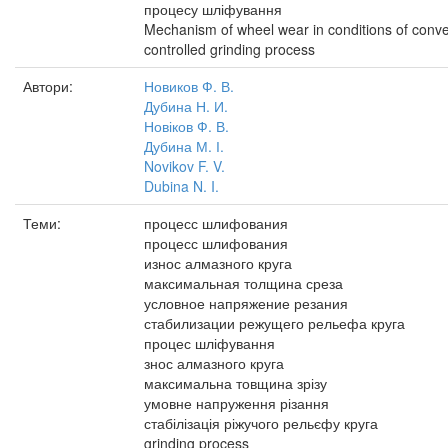
процесу шліфування
Mechanism of wheel wear in conditions of conve
controlled grinding process
Автори:
Новиков Ф. В.
Дубина Н. И.
Новіков Ф. В.
Дубина М. І.
Novikov F. V.
Dubina N. I.
Теми:
процесс шлифования
процесс шлифования
износ алмазного круга
максимальная толщина среза
условное напряжение резания
стабилизации режущего рельефа круга
процес шліфування
знос алмазного круга
максимальна товщина зрізу
умовне напруження різання
стабілізація ріжучого рельєфу круга
grinding process