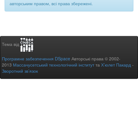
авторським правом, всі права збережені.
Тема від
Програмне забезпечення DSpace
Авторські права © 2002-
2013
Массачусетський технологічний інститут
та
Х’юлет Пакард
-
Зворотний зв’язок