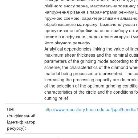
лінійного зносу зерна, максимальну товщину з
напруження різання з параметрами режиму 
пружною схемою, характеристиками алмазного
оброблюваного матеріалу. Визначено умови 
продуктивності обробки на основі вибору оп
режимів шліфування, характеристик круга і умо
його ріжучого рельєфу
Analytical dependencies linking the value of line
maximum shear thickness and the nominal cuttin
parameters of the grinding mode according to th
scheme, the characteristics of the diamond whe
material being processed are presented. The con
increasing the processing capacity are determin
of the selection of the optimum grinding conditio
characteristics of the circle and the conditions for
cutting relief
URI
http://www.repository.hneu.edu.ua/jspui/handl
(Уніфікований
ідентифікатор
ресурсу):