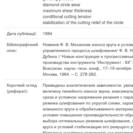
diamond circle wear
maximum shear thickness
conditional cutting tension
stabilization of the cutting relief of the circle
Дата публікації:
1984
Бібліографічний
Новиков Ф. В. Механизм износа круга в услов
опис:
управляемого процесса шлифования/ Ф. В. Но
Дубина // Новые конструкции и прогрессивны
производства инструмента “Инструмент - 84”:
Всесоюзн. научн.-техн. конф., 17–19 октября 
Москва, 1984. – С. 278-282.
Короткий огляд
Приведены аналитические зависимости, увя
(реферат):
величину линейного износа зерна, максимал
среза и условное напряжение резания с пар
режима шлифования по упругой схеме, хара
алмазного круга и обрабатываемого матери
условия повышения производительности обра
выбора оптимальных режимов шлифования, х
круга и условий стабилизации его режущего
Наведено аналітичні залежності, що погоджу