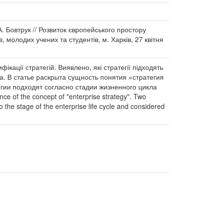
А. Бовтрук // Розвиток європейського простору
, молодих учених та студентів, м. Харків, 27 квітня
ікації стратегій. Виявлено, які стратегії підходять
тва. В статье раскрыта сущность понятия «стратегия
гии подходят согласно стадии жизненного цикла
 of the concept of "enterprise strategy". Two
o the stage of the enterprise life cycle and considered