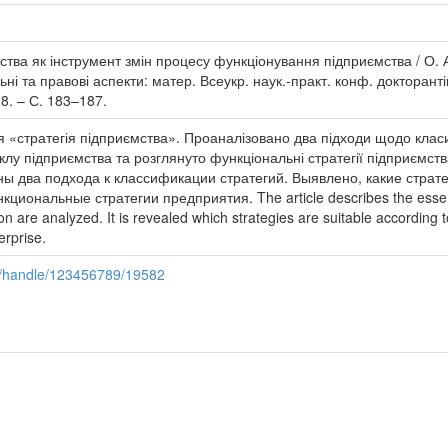
мства як інструмент змін процесу функціонування підприємства / О. 
ні та правові аспекти: матер. Всеукр. наук.-практ. конф. докторантів
18. – С. 183–187.
тя «стратегія підприємства». Проаналізовано два підходи щодо класиф
циклу підприємства та розглянуто функціональні стратегії підприємс
 два подхода к классификации стратегий. Выявлено, какие страте
иональные стратегии предприятия. The article describes the essence
on are analyzed. It is revealed which strategies are suitable according t
erprise.
ua/handle/123456789/19582