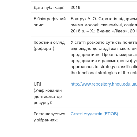
Дата публікації:
2018
Бібліографічний
Бовтрук А. О. Стратегія підприє
опис:
очима молоді: економічні, соціаль
2018 р. – Х.: Вид-во «Лідер», 20
Короткий огляд
У статті розкрито сутність понят
(реферат):
відповідно до стадії життєвого 
предприятия». Проанализированы
предприятия и рассмотрены функц
approaches to strategy classificati
the functional strategies of the ent
URI
http://www.repository.hneu.edu.
(Уніфікований
ідентифікатор
ресурсу):
Розташовується
Статті студентів (ЕПОБ)
у зібраннях: