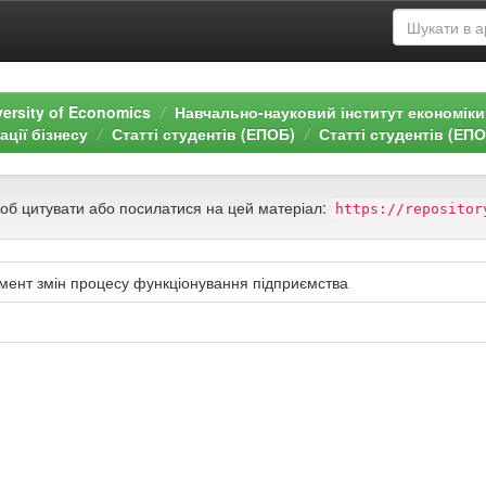
versity of Economics
Навчально-науковий інститут економіки
ції бізнесу
Статті студентів (ЕПОБ)
Статті студентів (ЕП
щоб цитувати або посилатися на цей матеріал:
https://repositor
умент змін процесу функціонування підприємства