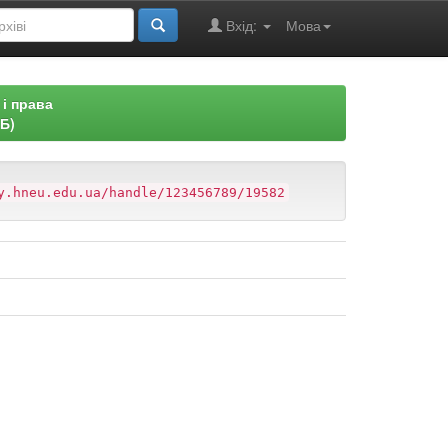
Вхід:
Мова
 і права
ОБ)
y.hneu.edu.ua/handle/123456789/19582