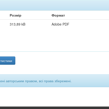
Розмір
Формат
313,89 kB
Adobe PDF
тистики
щені авторським правом, всі права збережені.