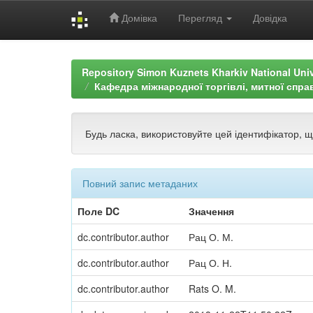
Домівка
Перегляд
Довідка
Skip
navigation
Repository Simon Kuznets Kharkiv National Uni
Кафедра міжнародної торгівлі, митної спра
Будь ласка, використовуйте цей ідентифікатор, 
Повний запис метаданих
Поле DC
Значення
dc.contributor.author
Рац О. М.
dc.contributor.author
Рац О. Н.
dc.contributor.author
Rats O. M.