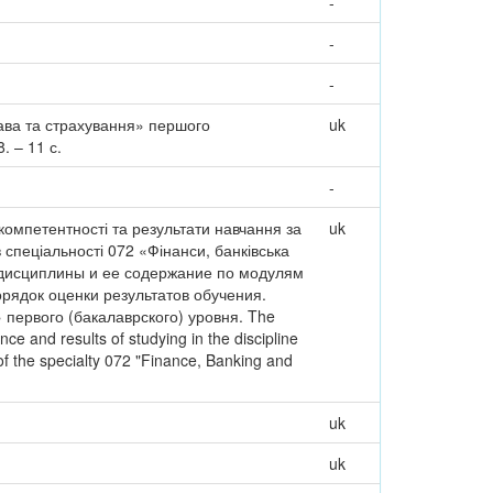
-
-
-
рава та страхування» першого
uk
. – 11 с.
-
компетентності та результати навчання за
uk
спеціальності 072 «Фінанси, банківська
й дисциплины и ее содержание по модулям
рядок оценки результатов обучения.
первого (бакалаврского) уровня. The
e and results of studying in the discipline
of the specialty 072 "Finance, Banking and
uk
uk