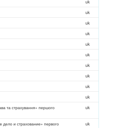
uk
uk
uk
uk
uk
uk
uk
uk
uk
uk
рава та страхування» першого
uk
е дело и страхование» первого
uk