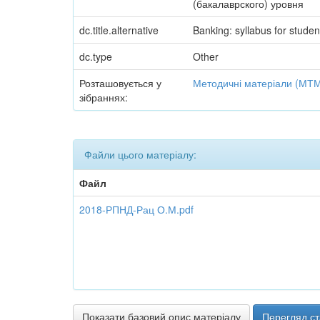
(бакалаврского) уровня
dc.title.alternative
Banking: syllabus for student
dc.type
Other
Розташовується у
Методичні матеріали (МТ
зібраннях:
Файли цього матеріалу:
Файл
2018-РПНД-Рац О.М.pdf
Показати базовий опис матеріалу
Перегляд ст