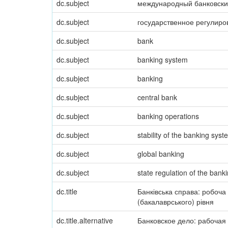
dc.subject
международный банковски
dc.subject
государственное регулиро
dc.subject
bank
dc.subject
banking system
dc.subject
banking
dc.subject
central bank
dc.subject
banking operations
dc.subject
stability of the banking syst
dc.subject
global banking
dc.subject
state regulation of the bank
dc.title
Банківська справа: робоча
(бакалаврського) рівня
dc.title.alternative
Банковское дело: рабочая