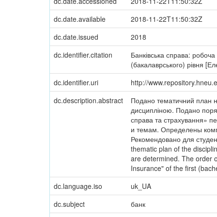
dc.date.accessioned
2018-11-22T11:50:32Z
dc.date.available
2018-11-22T11:50:32Z
dc.date.issued
2018
dc.identifier.citation
Банківська справа: робоча
(бакалаврського) рівня [Еле
dc.identifier.uri
http://www.repository.hneu
dc.description.abstract
Подано тематичний план на
дисципліною. Подано поряд
справа та страхування» п
и темам. Определены комп
Рекомендовано для студен
thematic plan of the discip
are determined. The order o
Insurance" of the first (bache
dc.language.iso
uk_UA
dc.subject
банк