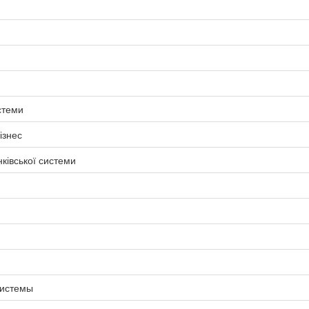
истеми
ізнес
ківської системи
системы