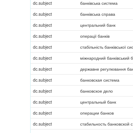
dc.subject
банківська система
dc.subject
банківська справа
dc.subject
центральний банк
dc.subject
операції банків
dc.subject
стабільність банківської с
dc.subject
міжнародний банківський б
dc.subject
державне регулювання бан
dc.subject
банковская система
dc.subject
банковское дело
dc.subject
центральный банк
dc.subject
операции банков
dc.subject
стабильность банковской 