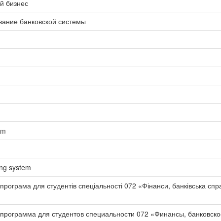
й бизнес
вание банковской системы
em
ing system
 програма для студентів спеціальності 072 «Фінанси, банківська сп
 программа для студентов специальности 072 «Финансы, банковско