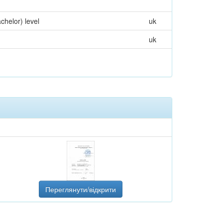
chelor) level
uk
uk
Переглянути/відкрити