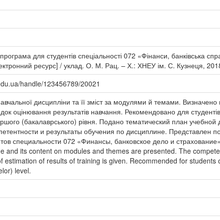
 програма для студентів спеціальності 072 «Фінанси, банківська сп
ктронний ресурс] / уклад. О. М. Рац. – Х.: ХНЕУ ім. С. Кузнеця, 2018
.edu.ua/handle/123456789/20021
вчальної дисципліни та її зміст за модулями й темами. Визначено 
ок оцінювання результатів навчання. Рекомендовано для студентів 
ершого (бакалаврського) рівня. Подано тематический план учебно
етентности и результаты обучения по дисциплине. Представлен по
тов специальности 072 «Финансы, банковское дело и страхование» 
line and its content on modules and themes are presented. The competenc
f estimation of results of training is given. Recommended for students 
lor) level.