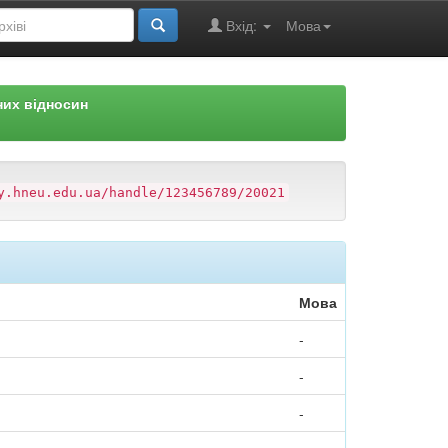
Вхід:
Мова
них відносин
)
y.hneu.edu.ua/handle/123456789/20021
Мова
-
-
-