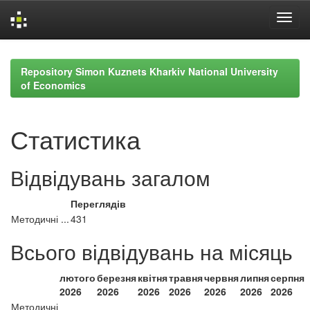
Skip
navigation
Repository Simon Kuznets Kharkiv National University
of Economics
Статистика
Відвідувань загалом
Переглядів
Методичні ...
431
Всього відвідувань на місяць
лютого
березня
квітня
травня
червня
липня
серпня
2026
2026
2026
2026
2026
2026
2026
Методичні