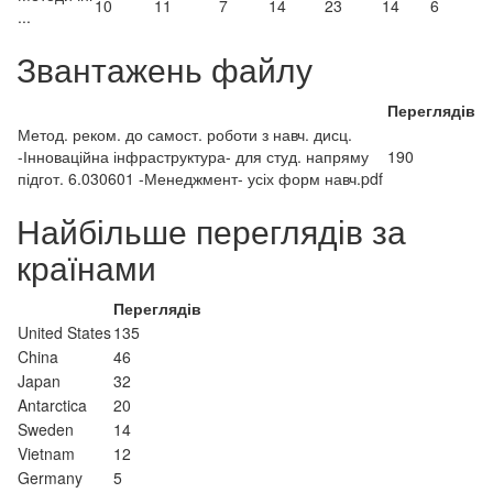
10
11
7
14
23
14
6
...
Звантажень файлу
Переглядів
Метод. реком. до самост. роботи з навч. дисц.
-Інноваційна інфраструктура- для студ. напряму
190
підгот. 6.030601 -Менеджмент- усіх форм навч.pdf
Найбільше переглядів за
країнами
Переглядів
United States
135
China
46
Japan
32
Antarctica
20
Sweden
14
Vietnam
12
Germany
5