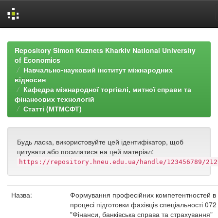
Skip
navigation
Repository Simon Kuznets Kharkiv National University
of Economics
Навчально-науковий інститут міжнародних
відносин
Кафедра міжнародної торгівлі, митної справи та
фінансових технологій
Статті (МТМСФТ)
Будь ласка, використовуйте цей ідентифікатор, щоб
цитувати або посилатися на цей матеріал:
https://repository.hneu.edu.ua/handle/123456789/212
Назва:
Формування професійних компетентностей в
процесі підготовки фахівців спеціальності 072
"Фінанси, банківська справа та страхування"