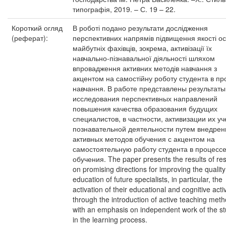
типографія, 2019. – С. 19 – 22.
Короткий огляд
В роботі подано результати дослідження
(реферат):
перспективних напрямів підвищення якості ос
майбутніх фахівців, зокрема, активізації їх
навчально-пізнавальної діяльності шляхом
впровадження активних методів навчання з
акцентом на самостійну роботу студента в пр
навчання. В работе представлены результаты
исследования перспективных направлений
повышения качества образования будущих
специалистов, в частности, активизации их уч
познавательной деятельности путем внедрен
активных методов обучения с акцентом на
самостоятельную работу студента в процесс
обучения. The paper presents the results of re
on promising directions for improving the quality
education of future specialists, in particular, the
activation of their educational and cognitive activ
through the introduction of active teaching met
with an emphasis on independent work of the s
in the learning process.