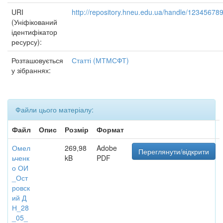
URI
http://repository.hneu.edu.ua/handle/12345678
(Уніфікований
ідентифікатор
ресурсу):
Розташовується
Статті (МТМСФТ)
у зібраннях:
Файли цього матеріалу:
Файл
Опис
Розмір
Формат
Омел
269,98
Adobe
Переглянути/відкрити
ьченк
kB
PDF
о ОИ
_Ост
ровск
ий Д
Н_28
_05_