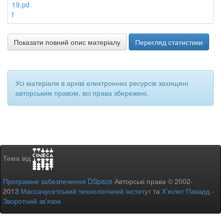
19.pd
f
Показати повний опис матеріалу
Перегляд статистики
Усі матеріали в архіві електронних ресурсів захищені
авторським правом, всі права збережені.
Тема від
Програмне забезпечення DSpace
Авторські права © 2002-
2013
Массачусетський технологічний інститут
та
Х’юлет Пакард
-
Зворотний зв’язок