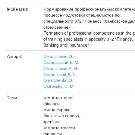
Інші назви:
Формирование профессиональных компетенц
процессе подготовки специалистов по
специальности 072 "Финансы, банковское де
страхование»
Formation of professional competencies in the 
of training specialists in specialty 072 "Finance,
Banking and Insurance"
Автори:
Омельченко О. І.
Островський Д. М.
Омельченко А. И.
Островский Д. Н.
Omelchenko O. I.
Ostrovskyi D. M.
Теми:
компетентності
фінанси
митна справа
банківська справа,
тренінги
компетентности
финансы