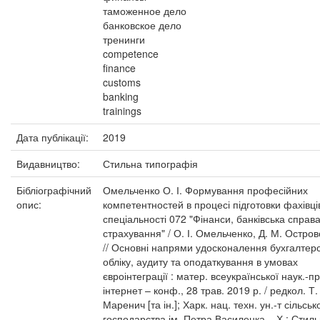
таможенное дело
банковское дело
тренинги
competence
finance
customs
banking
trainings
Дата публікації:
2019
Видавництво:
Стильна типографія
Бібліографічний
Омельченко О. І. Формування професійних
опис:
компетентностей в процесі підготовки фахівці
спеціальності 072 "Фінанси, банківська справа
страхування" / О. І. Омельченко, Д. М. Остро
// Основні напрями удосконалення бухгалтер
обліку, аудиту та оподаткування в умовах
євроінтеграції : матер. всеукраїнської наук.-пр
інтернет – конф., 28 трав. 2019 р. / редкол. Т.
Маренич [та ін.]; Харк. нац. техн. ун.-т сільськ
господарства ім. Петра Василенка. –Х.: Стил