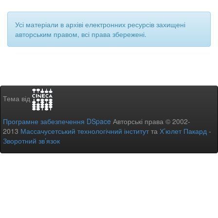
Усі матеріали в архіві електронних ресурсів захищені
авторським правом, всі права збережені.
Тема від
Програмне забезпечення DSpace
Авторські права © 2002-
2013
Массачусетський технологічний інститут
та
Х’юлет Пакард
-
Зворотний зв’язок