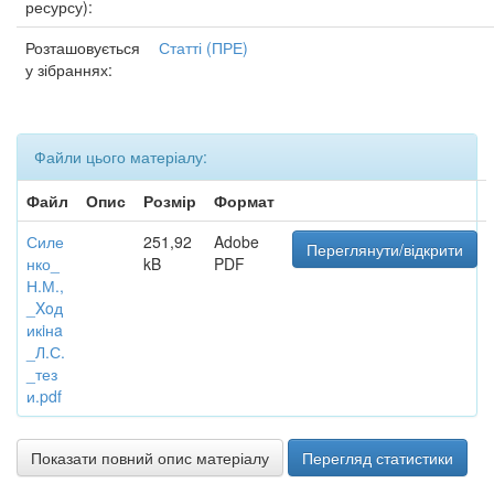
ресурсу):
Розташовується
Статті (ПРЕ)
у зібраннях:
Файли цього матеріалу:
Файл
Опис
Розмір
Формат
Силе
251,92
Adobe
Переглянути/відкрити
нко_
kB
PDF
Н.М.,
_Xoд
икiнa
_Л.С.
_тез
и.pdf
Показати повний опис матеріалу
Перегляд статистики