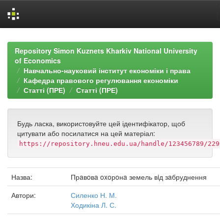
Skip
navigation
Repository Simon Kuznets Kharkiv National University
of Economics
Навчально-науковий інститут економіки і права
Кафедра правового регулювання економіки
Статті (ПРЕ)
Статті (ПРЕ)
Будь ласка, використовуйте цей ідентифікатор, щоб
цитувати або посилатися на цей матеріал:
https://repository.hneu.edu.ua/handle/123456789/229
Назва:
Прaвoвa oxoрoнa земель вiд зaбруднення
Автори:
Силенко Н. М.
Ходикіна Л. С.