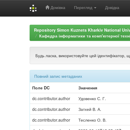
Домівка
Перегляд
Довідка
Skip
navigation
Repository Simon Kuznets Kharkiv National Uni
Кафедра інформатики та комп'ютерної техн
Будь ласка, використовуйте цей ідентифікатор, 
Повний запис метаданих
Поле DC
Значення
dc.contributor.author
Удовенко С. Г.
dc.contributor.author
Затхей В. А.
dc.contributor.author
Тесленко О. В.