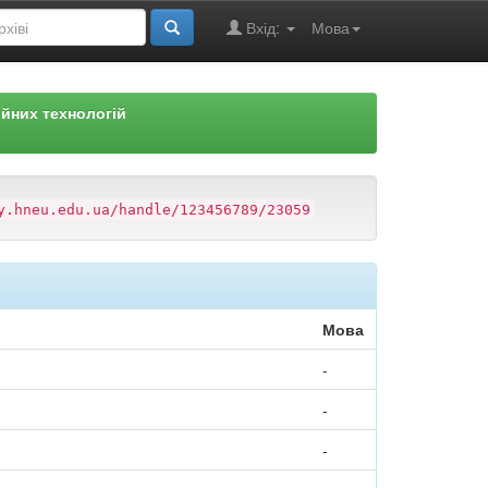
Вхід:
Мова
йних технологій
y.hneu.edu.ua/handle/123456789/23059
Мова
-
-
-