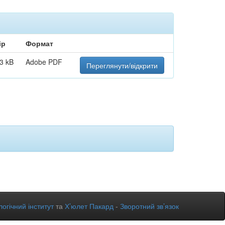
ір
Формат
3 kB
Adobe PDF
Переглянути/відкрити
огічний інститут
та
Х’юлет Пакард
-
Зворотний зв’язок