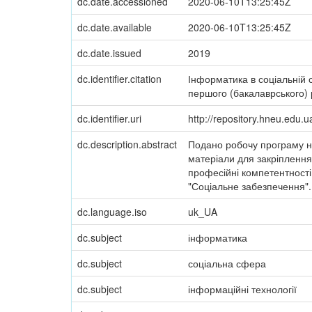
dc.date.accessioned
2020-06-10T13:25:45Z
dc.date.available
2020-06-10T13:25:45Z
dc.date.issued
2019
dc.identifier.citation
Інформатика в соціальній 
першого (бакалаврського) рі
dc.identifier.uri
http://repository.hneu.edu
dc.description.abstract
Подано робочу програму на
матеріали для закріплення
професійні компетентності
"Соціальне забезпечення".
dc.language.iso
uk_UA
dc.subject
інформатика
dc.subject
соціальна сфера
dc.subject
інформаційні технології