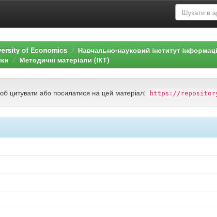
versity of Economics
Навчально-науковий інститут інформаці
іки
Методичні матеріали (ІКТ)
щоб цитувати або посилатися на цей матеріал:
https://repositor