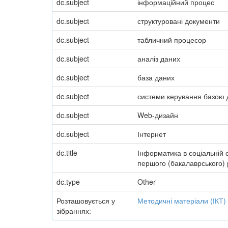
dc.subject
інформаційний процес
dc.subject
структуровані документи
dc.subject
табличний процесор
dc.subject
аналіз даних
dc.subject
база даних
dc.subject
системи керування базою 
dc.subject
Web-дизайн
dc.subject
Інтернет
dc.title
Інформатика в соціальній 
першого (бакалаврського) 
dc.type
Other
Розташовується у
Методичні матеріали (ІКТ)
зібраннях: