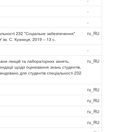
-
-
-
альності 232 "Соціальне забезпечення"
ru_RU
 ім. С. Кузнеця, 2019 – 13 с.
-
ани лекцій та лабораторних занять,
ru_RU
ендації щодо оцінювання знань студентів,
ендовано для студентів спеціальності 232
ru_RU
ru_RU
ru_RU
ru_RU