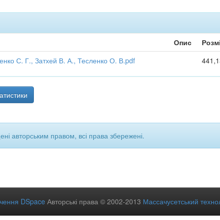
Опис
Розм
о С. Г., Затхей В. А., Тесленко О. В.pdf
441,1
атистики
щені авторським правом, всі права збережені.
ечення DSpace
Авторські права © 2002-2013
Массачусетський технол