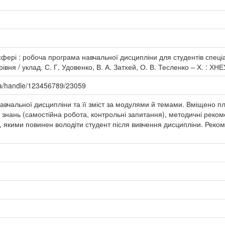
сфері : робоча програма навчальної дисципліни для студентів спеці
вня / уклад. С. Г. Удовенко, В. А. Затхей, О. В. Тесленко – Х. : ХНЕУ
.ua/handle/123456789/23059
вчальної дисципліни та її зміст за модулями й темами. Вміщено пл
 знань (самостійна робота, контрольні запитання), методичні реком
, якими повинен володіти студент після вивчення дисципліни. Реком