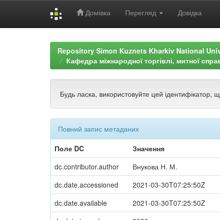
Домівка
Перегляд
Довідка
Skip
navigation
Repository Simon Kuznets Kharkiv National Uni
Кафедра міжнародної торгівлі, митної спра
Будь ласка, використовуйте цей ідентифікатор, 
Повний запис метаданих
Поле DC
Значення
dc.contributor.author
Внукова Н. М.
dc.date.accessioned
2021-03-30T07:25:50Z
dc.date.available
2021-03-30T07:25:50Z