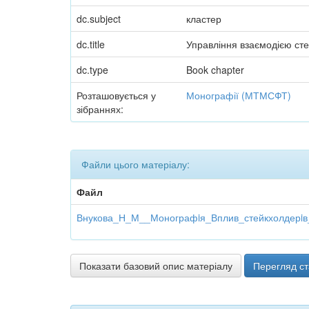
dc.subject
кластер
dc.title
Управління взаємодією стей
dc.type
Book chapter
Розташовується у
Монографії (МТМСФТ)
зібраннях:
Файли цього матеріалу:
Файл
Внукова_Н_М__Монографiя_Вплив_стейкхолдерiв_
Показати базовий опис матеріалу
Перегляд ст