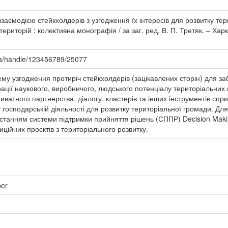
заємодією стейкхолдерів з узгодження їх інтересів для розвитку тери
територій : колективна монографія / за заг. ред. В. П. Третяк. – 
.ua/handle/123456789/25077
ему узгодження протиріч стейкхолдерів (зацікавлених сторін) для з
грації наукового, виробничого, людського потенціалу територіальни
ватного партнерства, діалогу, кластерів та інших інструментів спр
 господарській діяльності для розвитку територіальної громади. Для
истанням системи підтримки прийняття рішень (СППР) Decision Maki
тиційних проєктів з територіального розвитку.
per