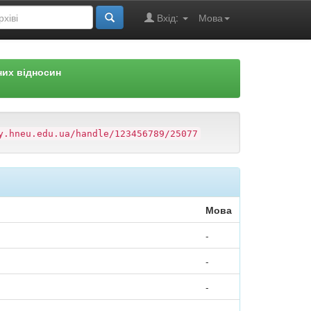
Вхід:
Мова
них відносин
y.hneu.edu.ua/handle/123456789/25077
Мова
-
-
-