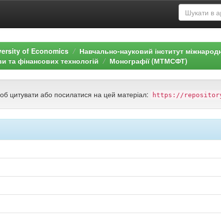
versity of Economics
Навчально-науковий інститут міжнарод
ви та фінансових технологій
Монографії (МТМСФТ)
щоб цитувати або посилатися на цей матеріал:
https://repositor