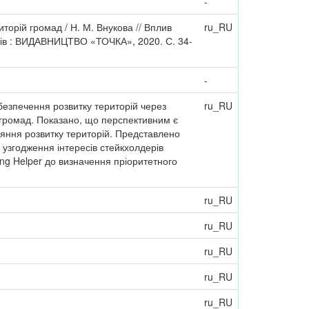
-
торій громад / Н. М. Внукова // Вплив
ru_RU
Харків : ВИДАВНИЦТВО «ТОЧКА», 2020. С. 34-
-
абезпечення розвитку територій через
ru_RU
х громад. Показано, що перспективним є
ияння розвитку територій. Представлено
 узгодження інтересів стейкхолдерів
ng Helper до визначення пріоритетного
ru_RU
ru_RU
ru_RU
ru_RU
ru_RU