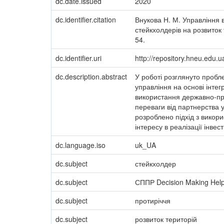
dc.date.issued
2020
dc.identifier.citation
Внукова Н. М. Управління в
стейкхолдерів на розвиток 
54.
dc.identifier.uri
http://repository.hneu.edu
dc.description.abstract
У роботі розглянуто пробл
управління на основі інте
використання державно-при
переваги від партнерства у
розроблено підхід з викор
інтересу в реалізації інвес
dc.language.iso
uk_UA
dc.subject
стейкхолдер
dc.subject
СППР Decision Making Hel
dc.subject
протиріччя
dc.subject
розвиток територій