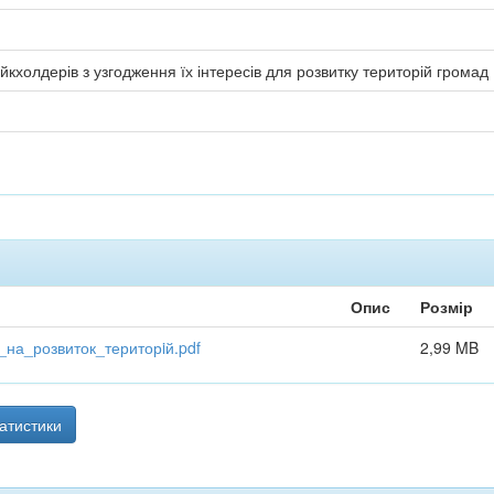
кхолдерів з узгодження їх інтересів для розвитку територій громад
Опис
Розмір
на_розвиток_територiй.pdf
2,99 MB
атистики