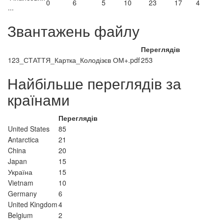
0
6
5
10
23
17
4
...
Звантажень файлу
Переглядів
123_СТАТТЯ_Картка_Колодізєв ОМ+.pdf
253
Найбільше переглядів за
країнами
Переглядів
United States
85
Antarctica
21
China
20
Japan
15
Україна
15
Vietnam
10
Germany
6
United Kingdom
4
Belgium
2