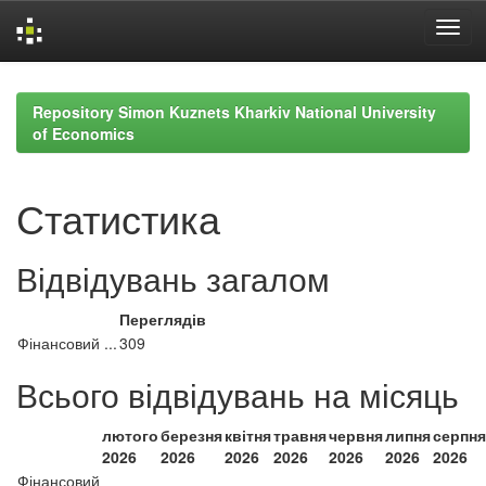
Skip
navigation
Repository Simon Kuznets Kharkiv National University
of Economics
Статистика
Відвідувань загалом
Переглядів
Фінансовий ...
309
Всього відвідувань на місяць
лютого
березня
квітня
травня
червня
липня
серпня
2026
2026
2026
2026
2026
2026
2026
Фінансовий