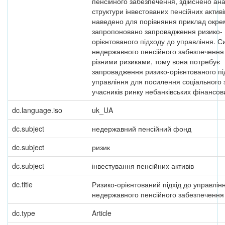
пенсійного забезпечення, здійснено ана
структури інвестованих пенсійних актив
наведено для порівняння приклад окре
запропоновано запровадження ризико-
орієнтованого підходу до управління. 
недержавного пенсійного забезпечення 
різними ризиками, тому вона потребує
запровадження ризико-орієнтованого пі
управління для посилення соціального 
учасників ринку небанківських фінансов
dc.language.iso
uk_UA
dc.subject
недержавний пенсійний фонд
dc.subject
ризик
dc.subject
інвестування пенсійних активів
dc.title
Ризико-орієнтований підхід до управлінн
недержавного пенсійного забезпечення
dc.type
Article