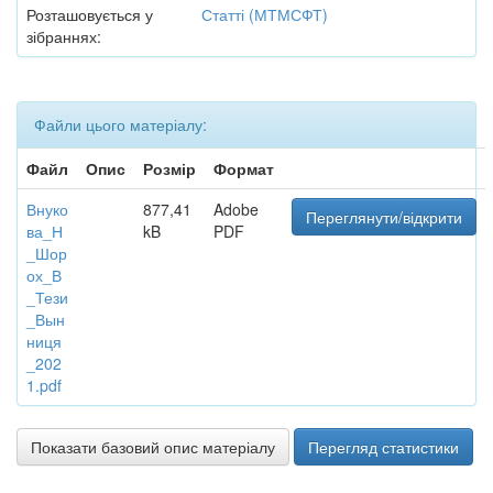
Розташовується у
Статті (МТМСФТ)
зібраннях:
Файли цього матеріалу:
Файл
Опис
Розмір
Формат
Внуко
877,41
Adobe
Переглянути/відкрити
ва_Н
kB
PDF
_Шор
ох_В
_Тези
_Вын
ниця
_202
1.pdf
Показати базовий опис матеріалу
Перегляд статистики