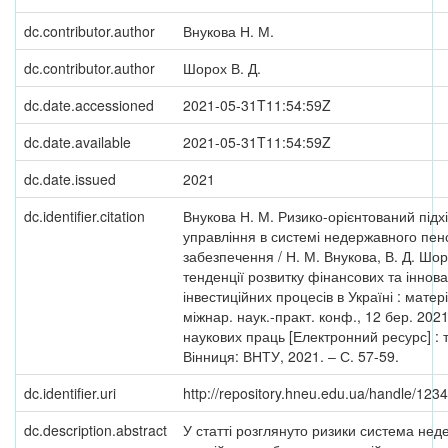
dc.contributor.author
Внукова Н. М.
dc.contributor.author
Шорох В. Д.
dc.date.accessioned
2021-05-31T11:54:59Z
dc.date.available
2021-05-31T11:54:59Z
dc.date.issued
2021
dc.identifier.citation
Внукова Н. М. Ризико-орієнтований підх
управління в системі недержавного пен
забезпечення / Н. М. Внукова, В. Д. Шор
тенденції розвитку фінансових та іннова
інвестиційних процесів в Україні : матер
міжнар. наук.-практ. конф., 12 бер. 2021 
наукових праць [Електронний ресурс] : 
Вінниця: ВНТУ, 2021. ‒ С. 57-59.
dc.identifier.uri
http://repository.hneu.edu.ua/handle/12
dc.description.abstract
У статті розглянуто ризики система не