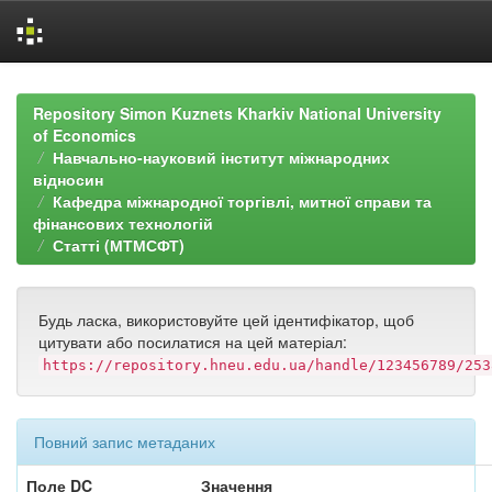
Skip
navigation
Repository Simon Kuznets Kharkiv National University
of Economics
Навчально-науковий інститут міжнародних
відносин
Кафедра міжнародної торгівлі, митної справи та
фінансових технологій
Статті (МТМСФТ)
Будь ласка, використовуйте цей ідентифікатор, щоб
цитувати або посилатися на цей матеріал:
https://repository.hneu.edu.ua/handle/123456789/253
Повний запис метаданих
Поле DC
Значення