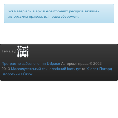
Усі матеріали в архіві електронних ресурсів захищені
авторським правом, всі права збережені.
Тема від
Програмне забезпечення DSpace
Авторські права © 2002-
2013
Массачусетський технологічний інститут
та
Х’юлет Пакард
-
Зворотний зв’язок