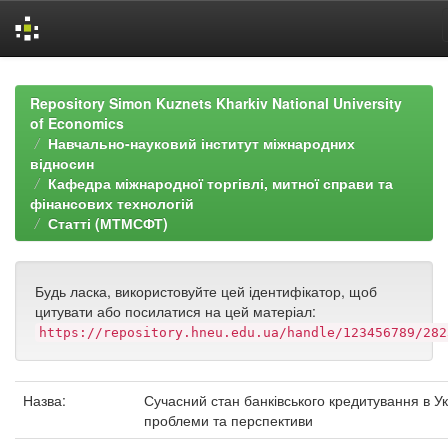
Skip
navigation
Repository Simon Kuznets Kharkiv National University
of Economics
Навчально-науковий інститут міжнародних
відносин
Кафедра міжнародної торгівлі, митної справи та
фінансових технологій
Статті (МТМСФТ)
Будь ласка, використовуйте цей ідентифікатор, щоб
цитувати або посилатися на цей матеріал:
https://repository.hneu.edu.ua/handle/123456789/282
Назва:
Сучасний стан банківського кредитування в Ук
проблеми та перспективи