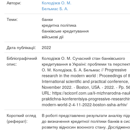
Автори:
Колодізєв О. М.
Бельмас Б. А.
Теми:
банки
кредитна політика
банківське кредитування
військові дії
Дата публікації:
2022
Бібліографічний
Колодізєв О. М. Сучасний стан банківського
опис:
кредитування в Україні: проблеми та перспект
О. М. Колодізєв, Б. А. Бельмас // Progressive
research in the modern world : Proceedings of 
International scientific and practical conference,
November 2022. - Boston, USA. - 2022. - Pp. 5
URL: https://sciconf.com.ua/ii-mizhnarodna-nau
praktichna-konferentsiya-progressive-researchi
modern-world-2-4-11-2022-boston-ssha-arhiv/
Короткий огляд
В роботі представлено результати аналізу під
(реферат):
до визначення кредитної політики банків в сис
розвитку відносин воєнного стану. Досліджено