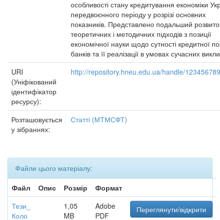
особливості стану кредитування економіки Ук
передвоєнного періоду у розрізі основних
показників. Представлено подальший розвито
теоретичних і методичних підходів з позиції
економічної науки щодо сутності кредитної по
банків та її реалізації в умовах сучасних викли
URI
http://repository.hneu.edu.ua/handle/12345678
(Уніфікований
ідентифікатор
ресурсу):
Розташовується
Статті (МТМСФТ)
у зібраннях:
Файли цього матеріалу:
Файл
Опис
Розмір
Формат
Тези_
1,05
Adobe
Переглянути/відкрити
Коло
MB
PDF