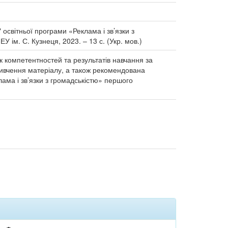
освітньої програми «Реклама і зв’язки з
У ім. С. Кузнеця, 2023. – 13 с. (Укр. мов.)
ік компетентностей та результатів навчання за
вивчення матеріалу, а також рекомендована
лама і зв’язки з громадськістю» першого