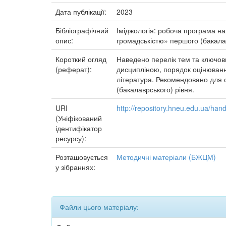
Дата публікації:
2023
Бібліографічний
Іміджологія: робоча програма нав
опис:
громадськістю» першого (бакалавр
Короткий огляд
Наведено перелік тем та ключови
(реферат):
дисципліною, порядок оцінювання
література. Рекомендовано для с
(бакалаврського) рівня.
URI
http://repository.hneu.edu.ua/ha
(Уніфікований
ідентифікатор
ресурсу):
Розташовується
Методичні матеріали (БЖЦМ)
у зібраннях:
Файли цього матеріалу: