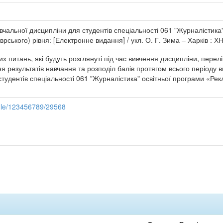
чальної дисципліни для студентів спеціальності 061 "Журналістика" 
ського) рівня: [Електронне видання] / укл. О. Г. Зима – Харків : ХНЕ
х питань, які будуть розглянуті під час вивчення дисципліни, перел
 результатів навчання та розподіл балів протягом всього періоду 
тудентів спеціальності 061 "Журналістика" освітньої програми «Рек
ndle/123456789/29568