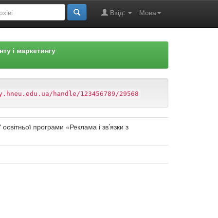
Вхід:
Мова
ту і маркетингу
y.hneu.edu.ua/handle/123456789/29568
освітньої програми «Реклама і зв’язки з