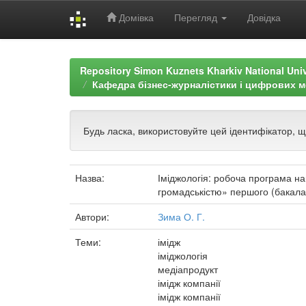
Домівка
Перегляд
Довідка
Skip
navigation
Repository Simon Kuznets Kharkiv National Uni
Кафедра бізнес-журналістики і цифрових м
Будь ласка, використовуйте цей ідентифікатор, 
Назва:
Іміджологія: робоча програма нав
громадськістю» першого (бакала
Автори:
Зима О. Г.
Теми:
імідж
іміджологія
медіапродукт
імідж компанії
імідж компанії