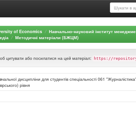
versity of Economics
Навчально-науковий інститут менеджмен
едіа
Методичні матеріали (БЖЦМ)
щоб цитувати або посилатися на цей матеріал:
https://repositor
чальної дисципліни для студентів спеціальності 061 "Журналістика" 
врського) рівня