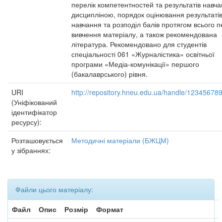
перелік компетентностей та результатів навча
дисципліною, порядок оцінювання результаті
навчання та розподіл балів протягом всього п
вивчення матеріалу, а також рекомендована
література. Рекомендовано для студентів
спеціальності 061 «Журналістика» освітньої
програми «Медіа-комунікації» першого
(бакалаврського) рівня.
URI
http://repository.hneu.edu.ua/handle/12345678
(Уніфікований
ідентифікатор
ресурсу):
Розташовується
Методичні матеріали (БЖЦМ)
у зібраннях:
Файли цього матеріалу:
Файл
Опис
Розмір
Формат