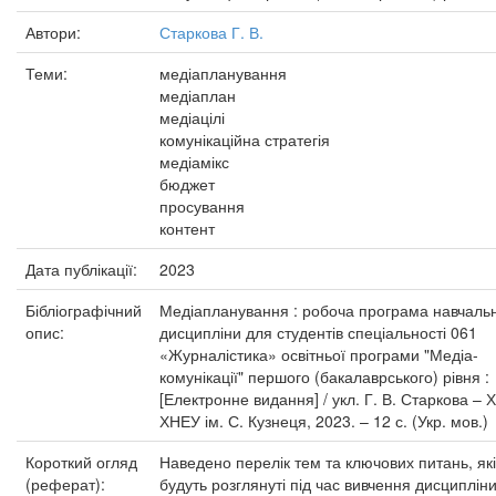
Автори:
Старкова Г. В.
Теми:
медіапланування
медіаплан
медіацілі
комунікаційна стратегія
медіамікс
бюджет
просування
контент
Дата публікації:
2023
Бібліографічний
Медіапланування : робоча програма навчаль
опис:
дисципліни для студентів спеціальності 061
«Журналістика» освітньої програми "Медіа-
комунікації" першого (бакалаврського) рівня :
[Електронне видання] / укл. Г. В. Старкова – Х
ХНЕУ ім. С. Кузнеця, 2023. – 12 с. (Укр. мов.)
Короткий огляд
Наведено перелік тем та ключових питань, які
(реферат):
будуть розглянуті під час вивчення дисципліни