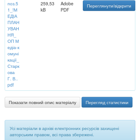
поз.5
259,53
Adobe
Переглянути/відкрити
1_!М
kB
PDF
ЕДІА
ПЛАН
УВАН
НЯ_
ОП М
едіа-к
омуні
кації_
Старк
ова
Г. В..
pdf
Показати повний опис матеріалу
Перегляд статистики
Усі матеріали в архіві електронних ресурсів захищені
авторським правом, всі права збережені.