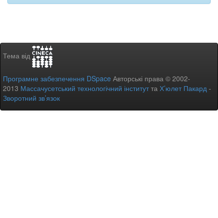
Тема від
Програмне забезпечення DSpace
Авторські права © 2002-
2013
Массачусетський технологічний інститут
та
Х’юлет Пакард
-
Зворотний зв’язок