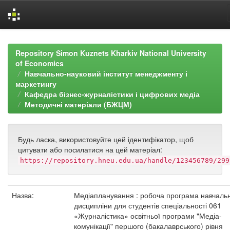
Skip
navigation
Repository Simon Kuznets Kharkiv National University
of Economics
Навчально-науковий інститут менеджменту і
маркетингу
Кафедра бізнес-журналістики і цифрових медіа
Методичні матеріали (БЖЦМ)
Будь ласка, використовуйте цей ідентифікатор, щоб
цитувати або посилатися на цей матеріал:
https://repository.hneu.edu.ua/handle/123456789/299
Назва:
Медіапланування : робоча програма навчаль
дисципліни для студентів спеціальності 061
«Журналістика» освітньої програми "Медіа-
комунікації" першого (бакалаврського) рівня