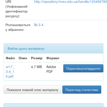
URI
http://repository.hneu.edu.ua/handle/12345678
(Уніфікований
ідентифікатор
ресурсу):
Розташовується
№ 3-4
у зібраннях:
Файли цього матеріалу:
Файл
Опис
Розмір
Формат
ur17_
4,7 MB
Adobe
Переглянути/відкрити
3-4_1
PDF
5.pdf
Показати повний опис матеріалу
Перегляд статистики