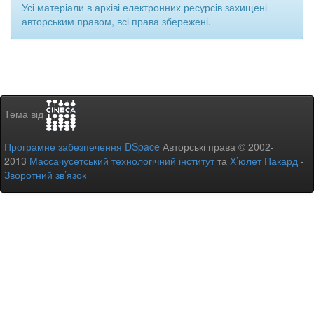
Усі матеріали в архіві електронних ресурсів захищені
авторським правом, всі права збережені.
Тема від
Програмне забезпечення DSpace
Авторські права © 2002-
2013
Массачусетський технологічний інститут
та
Х’юлет Пакард
-
Зворотний зв’язок