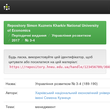
Skip
navigation
Repository Simon Kuznets Kharkiv National University
of Economics
Періодичні видання
Управління розвитком
2017
№ 3-4
Будь ласка, використовуйте цей ідентифікатор, щоб
цитувати або посилатися на цей матеріал:
https://repository.hneu.edu.ua/handle/123456789/304
Назва:
Управління розвитком № 3-4 (189-190)
Автори:
Харківський національний економічний універ
імені Семена Кузнеця
Теми:
менеджмент