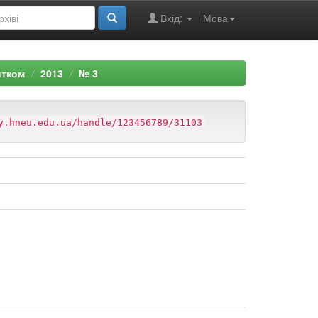
Вхід:
Мова
итком
2013
№ 3
y.hneu.edu.ua/handle/123456789/31103