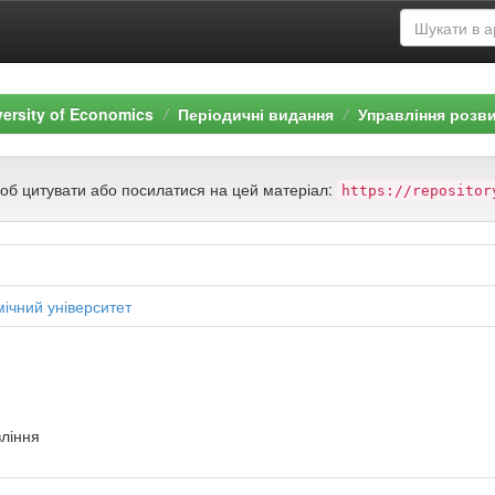
versity of Economics
Періодичні видання
Управління розв
щоб цитувати або посилатися на цей матеріал:
https://repositor
ічний університет
ління