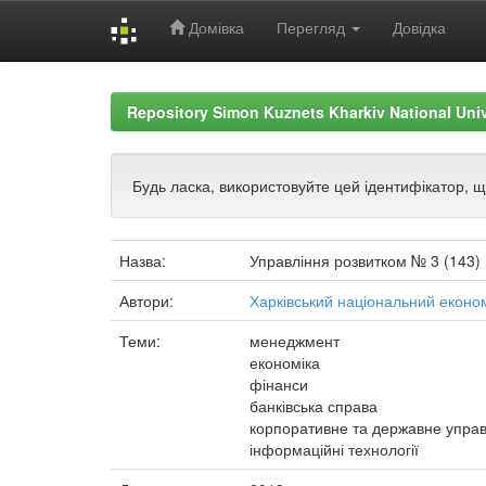
Домівка
Перегляд
Довідка
Skip
navigation
Repository Simon Kuznets Kharkiv National Uni
Будь ласка, використовуйте цей ідентифікатор, 
Назва:
Управління розвитком № 3 (143)
Автори:
Харківський національний економ
Теми:
менеджмент
економіка
фінанси
банківська справа
корпоративне та державне управ
інформаційні технології