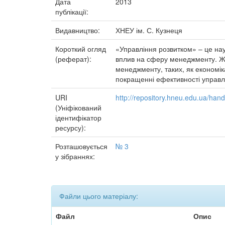
Дата
2013
публікації:
Видавництво:
ХНЕУ ім. С. Кузнеця
Короткий огляд
«Управління розвитком» – це нау
(реферат):
вплив на сферу менеджменту. Жур
менеджменту, таких, як економіка
покращенні ефективності управлі
URI
http://repository.hneu.edu.ua/ha
(Уніфікований
ідентифікатор
ресурсу):
Розташовується
№ 3
у зібраннях:
Файли цього матеріалу:
Файл
Опис