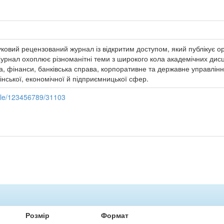
ковий рецензований журнал із відкритим доступом, який публікує ори
нал охоплює різноманітні теми з широкого кола академічних дисцип
, фінанси, банківська справа, корпоративне та державне управління,
нської, економічної й підприємницької сфер.
ndle/123456789/31103
Розмір
Формат