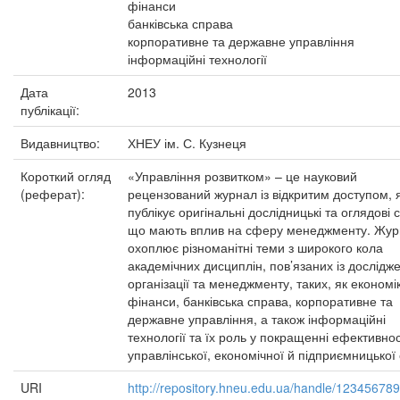
фінанси
банківська справа
корпоративне та державне управління
інформаційні технології
Дата
2013
публікації:
Видавництво:
ХНЕУ ім. С. Кузнеця
Короткий огляд
«Управління розвитком» – це науковий
(реферат):
рецензований журнал із відкритим доступом, 
публікує оригінальні дослідницькі та оглядові с
що мають вплив на сферу менеджменту. Жу
охоплює різноманітні теми з широкого кола
академічних дисциплін, пов’язаних із дослід
організації та менеджменту, таких, як економі
фінанси, банківська справа, корпоративне та
державне управління, а також інформаційні
технології та їх роль у покращенні ефективнос
управлінської, економічної й підприємницької
URI
http://repository.hneu.edu.ua/handle/12345678