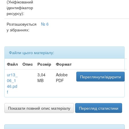
(Уніфікований
ідентифікатор
ресурсу):
Розташовується
№ 6
у зібраннях:
Файли цього матеріалу:
Файл
Опис
Розмір
Формат
ur13_
3,04
Adobe
Переглянути/відкрити
06_1
MB
PDF
46.pd
f
Показати повний опис матеріалу
Перегляд статистики