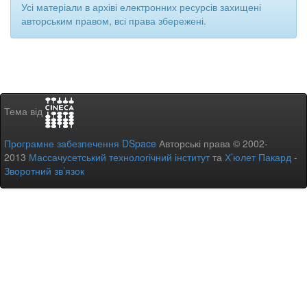
Усі матеріали в архіві електронних ресурсів захищені
авторським правом, всі права збережені.
Тема від
Програмне забезпечення DSpace
Авторські права © 2002-
2013
Массачусетський технологічний інститут
та
Х’юлет Пакард
-
Зворотний зв’язок