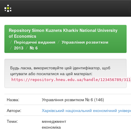
Skip
navigation
Repository Simon Kuznets Kharkiv National University
of Economics
Періодичні видання
Управління розвитком
2013
№ 6
Будь ласка, використовуйте цей ідентифікатор, щоб
цитувати або посилатися на цей матеріал:
https://repository.hneu.edu.ua/handle/123456789/311
Назва:
Управління розвитком № 6 (146)
Автори:
Харківський національний економічний універ
Теми:
менеджмент
економіка