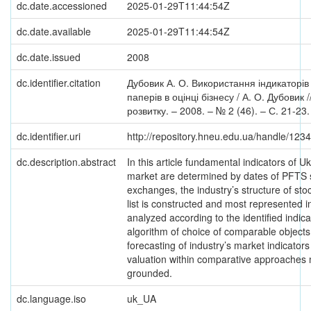
dc.date.accessioned
2025-01-29T11:44:54Z
dc.date.available
2025-01-29T11:44:54Z
dc.date.issued
2008
dc.identifier.citation
Дубовик А. О. Використання індикаторів
паперів в оцінці бізнесу / А. О. Дубовик 
розвитку. – 2008. – № 2 (46). – С. 21-23.
dc.identifier.uri
http://repository.hneu.edu.ua/handle/12
dc.description.abstract
In this article fundamental indicators of U
market are determined by dates of PFTS 
exchanges, the industry’s structure of st
list is constructed and most represented i
analyzed according to the identified indica
algorithm of choice of comparable object
forecasting of industry’s market indicators
valuation within comparative approaches
grounded.
dc.language.iso
uk_UA