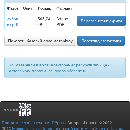
Файл
Опис
Розмір
Формат
дубов
595,24
Adobe
Переглянути/відкрити
ик.pdf
kB
PDF
Показати базовий опис матеріалу
Перегляд статистики
Усі матеріали в архіві електронних ресурсів захищені
авторським правом, всі права збережені.
Тема від
Програмне забезпечення DSpace
Авторські права © 2002-
2013
Массачусетський технологічний інститут
та
Х’юлет Пакард
-