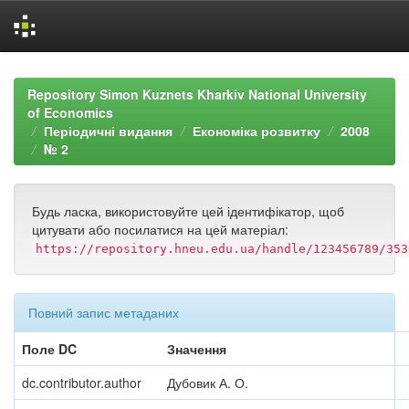
Skip
navigation
Repository Simon Kuznets Kharkiv National University
of Economics
Періодичні видання
Економіка розвитку
2008
№ 2
Будь ласка, використовуйте цей ідентифікатор, щоб
цитувати або посилатися на цей матеріал:
https://repository.hneu.edu.ua/handle/123456789/353
Повний запис метаданих
Поле DC
Значення
dc.contributor.author
Дубовик А. О.