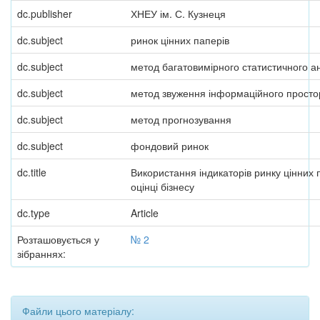
dc.publisher
ХНЕУ ім. С. Кузнеця
dc.subject
ринок цінних паперів
dc.subject
метод багатовимірного статистичного а
dc.subject
метод звуження інформаційного просто
dc.subject
метод прогнозування
dc.subject
фондовий ринок
dc.title
Використання індикаторів ринку цінних 
оцінці бізнесу
dc.type
Article
Розташовується у
№ 2
зібраннях:
Файли цього матеріалу: