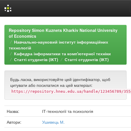
Skip
navigation
Repository Simon Kuznets Kharkiv National University
of Economics
Навчально-науковий інститут інформаційних
технологій
Кафедра інформатики та комп'ютерної техніки
Статті студентів (ІКТ)
Статті студентів (ІКТ)
Будь ласка, використовуйте цей ідентифікатор, щоб
цитувати або посилатися на цей матеріал:
https://repository.hneu.edu.ua/handle/123456789/355
Назва:
ІТ-технології та психологія
Автори:
Ушивець М.