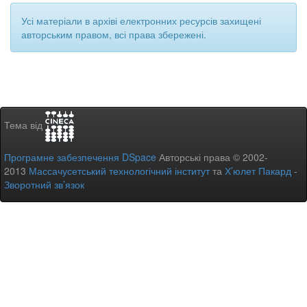
Усі матеріали в архіві електронних ресурсів захищені
авторським правом, всі права збережені.
Тема від
Програмне забезпечення DSpace
Авторські права © 2002-
2013
Массачусетський технологічний інститут
та
Х’юлет Пакард
-
Зворотний зв’язок