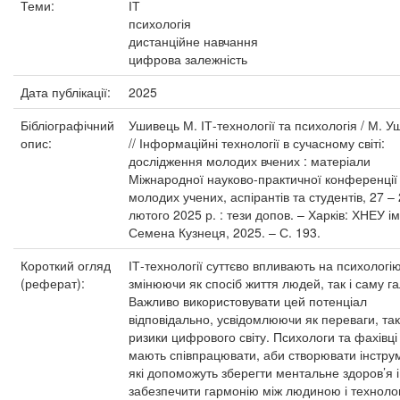
Теми:
ІТ
психологія
дистанційне навчання
цифрова залежність
Дата публікації:
2025
Бібліографічний
Ушивець М. ІТ-технології та психологія / М. 
опис:
// Інформаційні технології в сучасному світі:
дослідження молодих вчених : матеріали
Міжнародної науково-практичної конференції
молодих учених, аспірантів та студентів, 27 –
лютого 2025 р. : тези допов. – Харків: ХНЕУ ім
Семена Кузнеця, 2025. – С. 193.
Короткий огляд
ІТ-технології суттєво впливають на психологію
(реферат):
змінюючи як спосіб життя людей, так і саму га
Важливо використовувати цей потенціал
відповідально, усвідомлюючи як переваги, так
ризики цифрового світу. Психологи та фахівці 
мають співпрацювати, аби створювати інстру
які допоможуть зберегти ментальне здоров’я і
забезпечити гармонію між людиною і техноло