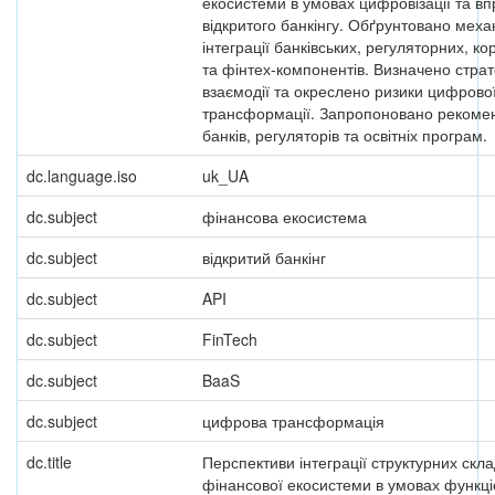
екосистеми в умовах цифровізації та в
відкритого банкінгу. Обґрунтовано меха
інтеграції банківських, регуляторних, к
та фінтех-компонентів. Визначено страт
взаємодії та окреслено ризики цифрово
трансформації. Запропоновано рекомен
банків, регуляторів та освітніх програм.
dc.language.iso
uk_UA
dc.subject
фінансова екосистема
dc.subject
відкритий банкінг
dc.subject
API
dc.subject
FinTech
dc.subject
BaaS
dc.subject
цифрова трансформація
dc.title
Перспективи інтеграції структурних скл
фінансової екосистеми в умовах функц