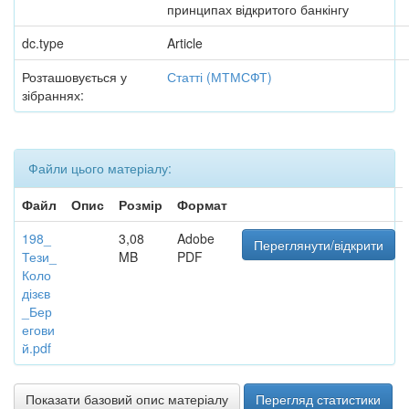
принципах відкритого банкінгу
dc.type
Article
Розташовується у
Статті (МТМСФТ)
зібраннях:
Файли цього матеріалу:
Файл
Опис
Розмір
Формат
198_
3,08
Adobe
Переглянути/відкрити
Тези_
MB
PDF
Коло
дізєв
_Бер
егови
й.pdf
Показати базовий опис матеріалу
Перегляд статистики