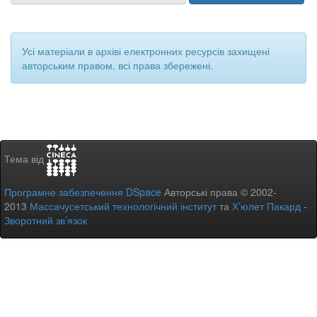
Усі матеріали в архіві електронних ресурсів захищені
авторським правом, всі права збережені.
Тема від
Програмне забезпечення DSpace
Авторські права © 2002-
2013
Массачусетський технологічний інститут
та
Х’юлет Пакард
-
Зворотний зв’язок