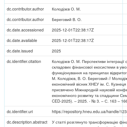
dc.contributor.author
Колодізєв О. М.
dc.contributor.author
Береговий В. О.
dc.date.accessioned
2025-12-01T22:38:17Z
dc.date.available
2025-12-01T22:38:17Z
dc.date.issued
2025
dc.identifier.citation
Колодізєв О. М. Перспективи інтеграції 
складових фінансової екосистеми в умо
функціонування на принципах відкритого
М. Колодізєв, В. О. Береговий // Молоді
економічний вісник ХНЕУ ім. С. Кузнеця
присвячено Міжнародній науковій конфе
економічного розвитку та спадщини Се
CED-2025). – 2025. - № 3. – С. 163 – 16
dc.identifier.uri
https://repository.hneu.edu.ua/handle/1
dc.description.abstract
У статті розглянуто трансформацію фін