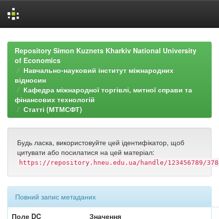
Skip
navigation
Repository Simon Kuznets Kharkiv National University
of Economics
Навчально-науковий інститут міжнародних
відносин
Кафедра міжнародної торгівлі, митної справи та
фінансових технологій
Статті (МТМСФТ)
Будь ласка, використовуйте цей ідентифікатор, щоб
цитувати або посилатися на цей матеріал:
https://repository.hneu.edu.ua/handle/123456789/378
Повний запис метаданих
Поле DC
Значення