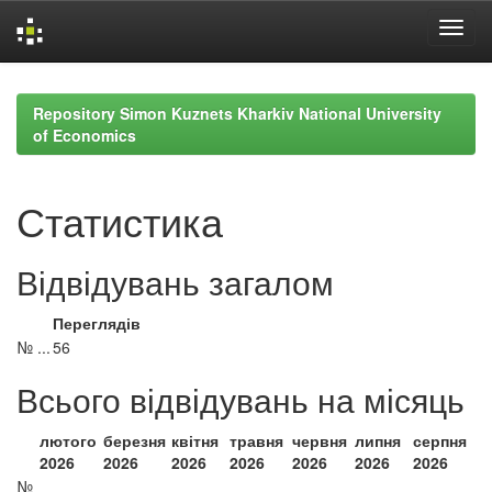
Skip
navigation
Repository Simon Kuznets Kharkiv National University
of Economics
Статистика
Відвідувань загалом
Переглядів
№ ...
56
Всього відвідувань на місяць
лютого
березня
квітня
травня
червня
липня
серпня
2026
2026
2026
2026
2026
2026
2026
№