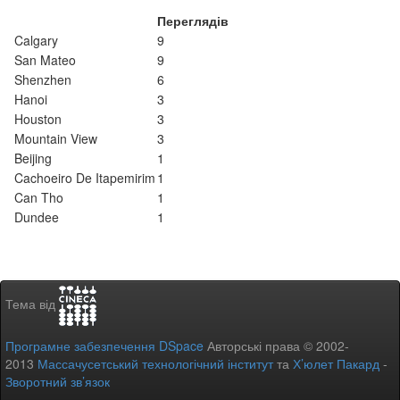
Переглядів
Calgary
9
San Mateo
9
Shenzhen
6
Hanoi
3
Houston
3
Mountain View
3
Beijing
1
Cachoeiro De Itapemirim
1
Can Tho
1
Dundee
1
Тема від
Програмне забезпечення DSpace
Авторські права © 2002-
2013
Массачусетський технологічний інститут
та
Х’юлет Пакард
-
Зворотний зв’язок