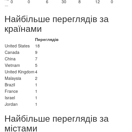
0
0
6
30
8
12
0
...
Найбільше переглядів за
країнами
Переглядів
United States
18
Canada
9
China
7
Vietnam
5
United Kingdom
4
Malaysia
2
Brazil
1
France
1
Israel
1
Jordan
1
Найбільше переглядів за
містами