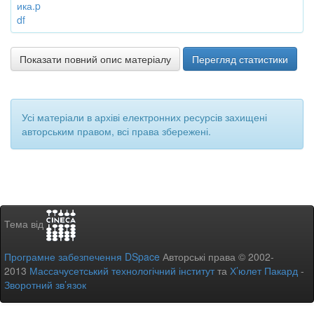
ика.p
df
Показати повний опис матеріалу
Перегляд статистики
Усі матеріали в архіві електронних ресурсів захищені
авторським правом, всі права збережені.
Тема від
Програмне забезпечення DSpace
Авторські права © 2002-
2013
Массачусетський технологічний інститут
та
Х’юлет Пакард
-
Зворотний зв’язок