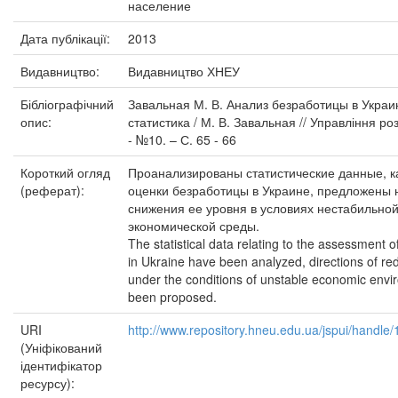
население
Дата публікації:
2013
Видавництво:
Видавництво ХНЕУ
Бібліографічний
Завальная М. В. Анализ безработицы в Украи
опис:
статистика / М. В. Завальная // Управління ро
- №10. – С. 65 - 66
Короткий огляд
Проанализированы статистические данные, 
(реферат):
оценки безработицы в Украине, предложены
снижения ее уровня в условиях нестабильно
экономической среды.
The statistical data relating to the assessment
in Ukraine have been analyzed, directions of red
under the conditions of unstable economic env
been proposed.
URI
http://www.repository.hneu.edu.ua/jspui/handl
(Уніфікований
ідентифікатор
ресурсу):