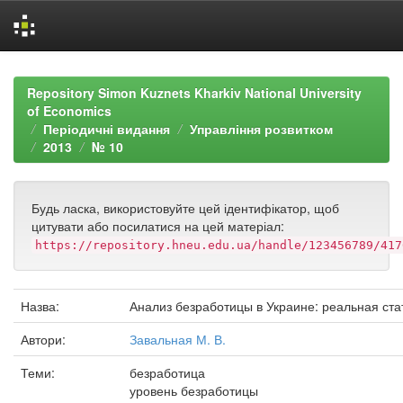
Skip
navigation
Repository Simon Kuznets Kharkiv National University
of Economics
Періодичні видання
Управління розвитком
2013
№ 10
Будь ласка, використовуйте цей ідентифікатор, щоб
цитувати або посилатися на цей матеріал:
https://repository.hneu.edu.ua/handle/123456789/417
Назва:
Анализ безработицы в Украине: реальная ста
Автори:
Завальная М. В.
Теми:
безработица
уровень безработицы