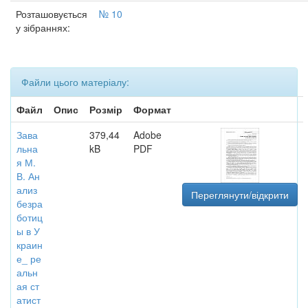
Розташовується
№ 10
у зібраннях:
Файли цього матеріалу:
Файл
Опис
Розмір
Формат
Зава
379,44
Adobe
льна
kB
PDF
я М.
В. Ан
ализ
Переглянути/відкрити
безра
ботиц
ы в У
краин
е_ ре
альн
ая ст
атист