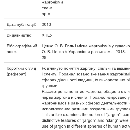
жаргонізми
сленг
арго
Дата публікації:
2013
Видавництво:
ХНЕУ
Бібліографічний
Ценко О. В. Роль і місце жаргонізмів у сучасн
опис:
О. В. Ценко // Управління розвитком. - 2013. - 
28.
Короткий огляд
Розглянуто поняття жаргону, спільні та відмін
(реферат):
і сленгу. Проаналізовано вживання жаргонізмі
сферах діяльності людини, їх використання р
групами.
Рассмотрены понятие жаргона, общие и отл
черты жаргона и сленга. Проанализировано 
жаргонизмов в разных сферах деятельности ч
использование разными возрастными группа
This article examines the notion of "jargon", c
distinctive features of "jargon" and "slang" were
use of jargon in different spheres of human activ