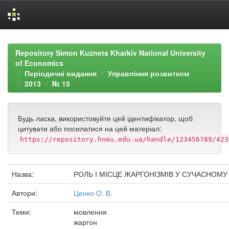
Skip
navigation
Repository Simon Kuznets Kharkiv National University
of Economics
Періодичні видання
Управління розвитком
2013
№ 15
Будь ласка, використовуйте цей ідентифікатор, щоб
цитувати або посилатися на цей матеріал:
https://repository.hneu.edu.ua/handle/123456789/423
Назва:
РОЛЬ І МІСЦЕ ЖАРГОНІЗМІВ У СУЧАСНОМУ
Автори:
Ценко О. В.
Теми:
мовлення
жаргон