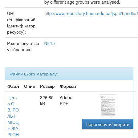
by different age groups were analysed.
URI
http://www.repository.hneu.edu.ua/jspui/handl
(Уніфікований
ідентифікатор
ресурсу):
Розташовується
№ 15
у зібраннях:
Файли цього матеріалу:
Файл
Опис
Розмір
Формат
Ценк
326,85
Adobe
о О.
kB
PDF
В. РО
ЛЬ І
МІСЦ
Переглянути/відкрити
Е ЖА
РГОН