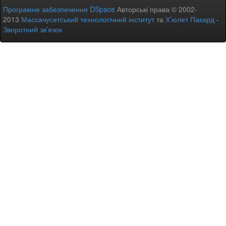
Програмне забезпечення DSpace
Авторські права © 2002-
2013
Массачусетський технологічний інститут
та
Х’юлет Пакард
-
Зворотний зв’язок