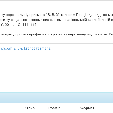
итку персоналу підприємств / В. В. Ушкальов // Праці одинадцятої м
итку соціально-економічних систем в національній та глобальній ек
НУ, 2011. – С. 114–115.
атитюдів у процесі професійного розвитку персоналу підприємств.
.ua/jspui/handle/123456789/4842
Опис
Розмір
Формат