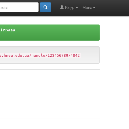
Вхід:
Мова
 і права
y.hneu.edu.ua/handle/123456789/4842