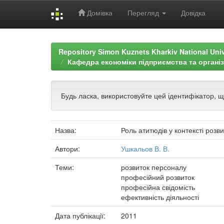
Домівка
Перегляд
Довідка
Skip
navigation
Repository Simon Kuznets Kharkiv National Uni
Кафедра економіки підприємства та організа
Будь ласка, використовуйте цей ідентифікатор, 
Назва:
Роль атитюдів у контексті розв
Автори:
Ушкальов В. В.
Теми:
розвиток персоналу
професійний розвиток
професійна свідомість
ефективність діяльності
Дата публікації:
2011