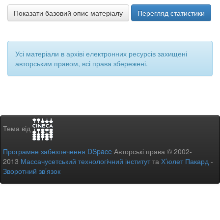
Показати базовий опис матеріалу
Перегляд статистики
Усі матеріали в архіві електронних ресурсів захищені
авторським правом, всі права збережені.
Тема від
Програмне забезпечення DSpace
Авторські права © 2002-
2013
Массачусетський технологічний інститут
та
Х’юлет Пакард
-
Зворотний зв’язок