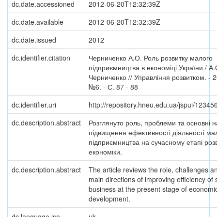
dc.date.accessioned
2012-06-20T12:32:39Z
dc.date.available
2012-06-20T12:32:39Z
dc.date.issued
2012
dc.identifier.citation
Черниченко А.О. Роль розвитку малого
підприємництва в економіці України / А.
Черниченко // Управління розвитком. - 2
№6. - С. 87 - 88
dc.identifier.uri
http://repository.hneu.edu.ua/jspui/1234
dc.description.abstract
Розглянуто роль, проблеми та основні 
підвищення ефективності діяльності ма
підприємництва на сучасному етапі роз
економіки.
dc.description.abstract
The article reviews the role, challenges a
main directions of improving efficiency of 
business at the present stage of economi
development.
dc.language.iso
uk