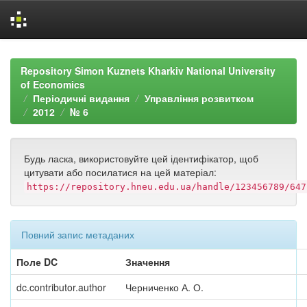
Skip
navigation
Repository Simon Kuznets Kharkiv National University
of Economics
Періодичні видання
Управління розвитком
2012
№ 6
Будь ласка, використовуйте цей ідентифікатор, щоб
цитувати або посилатися на цей матеріал:
https://repository.hneu.edu.ua/handle/123456789/647
Повний запис метаданих
Поле DC
Значення
dc.contributor.author
Черниченко А. О.