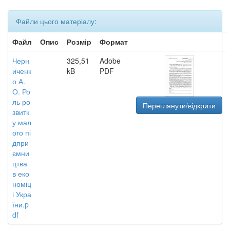
Файли цього матеріалу:
Файл
Опис
Розмір
Формат
Черн
325,51
Adobe
иченк
kB
PDF
о А.
О. Ро
ль ро
Переглянути/відкрити
звитк
у мал
ого пі
дпри
ємни
цтва
в еко
номіц
і Укра
їни.p
df