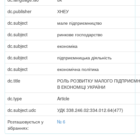
dc.publisher
ХНЕУ
dc.subject
мале підприємництво
dc.subject
ринкове господарство
dc.subject
економіка
dc.subject
підприємницька діяльність
dc.subject
економічна політика
dc.title
РОЛЬ РОЗВИТКУ МАЛОГО ПІДПРИЄМ
В ЕКОНОМІЦІ УКРАЇНИ
dc.type
Article
dc.subject.udc
УДК 338.246.02:334.012.64(477)
Розташовується у
№ 6
зібраннях: