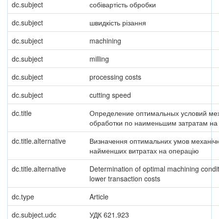
dc.subject
собівартість обробки
dc.subject
швидкість різання
dc.subject
machining
dc.subject
milling
dc.subject
processing costs
dc.subject
cutting speed
dc.title
Определение оптимальных условий ме
обработки по наименьшим затратам на
dc.title.alternative
Визначення оптимальних умов механічн
найменших витратах на операцію
dc.title.alternative
Determination of optimal machining condit
lower transaction costs
dc.type
Article
dc.subject.udc
УДК 621.923