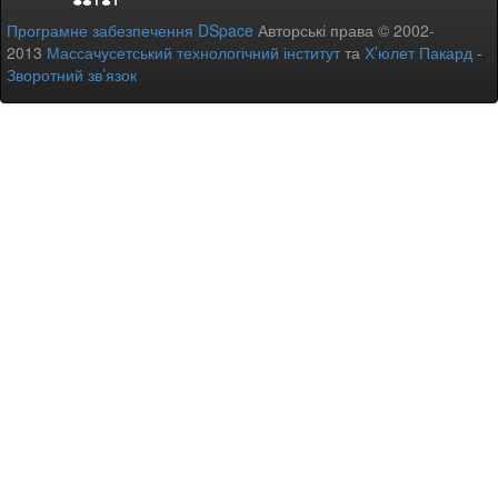
Програмне забезпечення DSpace
Авторські права © 2002-
2013
Массачусетський технологічний інститут
та
Х’юлет Пакард
-
Зворотний зв’язок