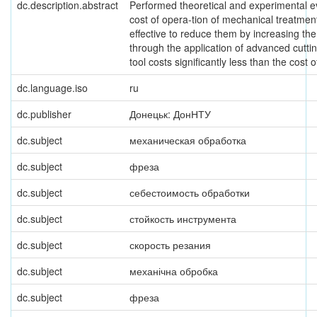
dc.description.abstract
Performed theoretical and experimental eva
cost of opera-tion of mechanical treatme
effective to reduce them by increasing the 
through the application of advanced cutti
tool costs significantly less than the cost 
dc.language.iso
ru
dc.publisher
Донецьк: ДонНТУ
dc.subject
механическая обработка
dc.subject
фреза
dc.subject
себестоимость обработки
dc.subject
стойкость инструмента
dc.subject
скорость резания
dc.subject
механічна обробка
dc.subject
фреза