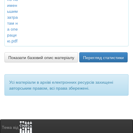
имен
ьшим
затра
там н
а опе
раци
ю.pdf
Показати базовий опис матеріалу
Перегляд статистики
Усі матеріали в архіві електронних ресурсів захищені
авторським правом, всі права збережені.
Тема від