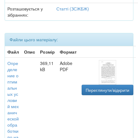
Розташовується у
Статті (ЗСЖБЖ)
зібраннях:
Файли цього матеріалу:
Файл
Опис
Розмір
Формат
Опре
369,11
Adobe
деле
kB
PDF
ние о
птим
альн
Переглянути/відкрити
ых ус
лови
й мех
анич
еской
обра
ботки
по на