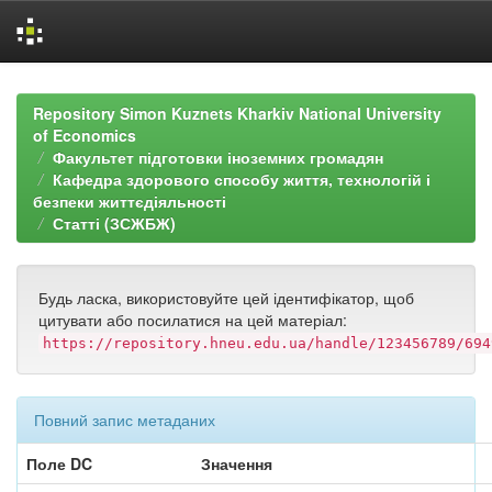
Skip
navigation
Repository Simon Kuznets Kharkiv National University
of Economics
Факультет підготовки іноземних громадян
Кафедра здорового способу життя, технологій і
безпеки життєдіяльності
Статті (ЗСЖБЖ)
Будь ласка, використовуйте цей ідентифікатор, щоб
цитувати або посилатися на цей матеріал:
https://repository.hneu.edu.ua/handle/123456789/694
Повний запис метаданих
Поле DC
Значення