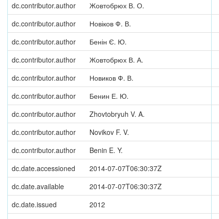
dc.contributor.author
Жовтобрюх В. О.
dc.contributor.author
Новіков Ф. В.
dc.contributor.author
Бенін Є. Ю.
dc.contributor.author
Жовтобрюх В. А.
dc.contributor.author
Новиков Ф. В.
dc.contributor.author
Бенин Е. Ю.
dc.contributor.author
Zhovtobryuh V. A.
dc.contributor.author
Novikov F. V.
dc.contributor.author
Benin E. Y.
dc.date.accessioned
2014-07-07T06:30:37Z
dc.date.available
2014-07-07T06:30:37Z
dc.date.issued
2012