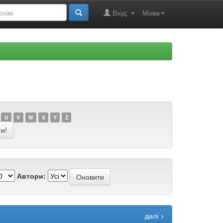
Вхід:
Мова
U
V
W
X
Y
Z
Автори:
далі >