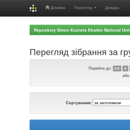
Домівка
Перегляд
Довідка
Skip
navigation
Repository Simon Kuznets Kharkiv National Uni
Перегляд зібрання за гр
Перейти до:
0-9
A
або
Сортування: