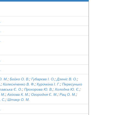
.
.
.
.
.
О. М.
;
Бойко О. В.
;
Губарєва І. О.
;
Дзеніс В. О.
;
.
;
Колесніченко В. Ф.
;
Курочкіна І. Г.
;
Пересунько
авська Є. О.
;
Прохорова Ю. В.
;
Холодна Ю. Є.
;
 М.
;
Азізова К. М.
;
Огородня Є. М.
;
Рац О. М.
;
 С.
;
Штаєр О. М.
.