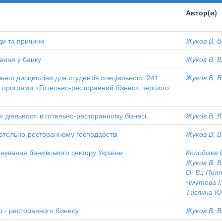
Автор(и)
иди та причини
Жуков В. В
ання у банку
Жуков В. В
ьної дисципліни для студентів спеціальності 241
Жуков В. В
ї програми «Готельно-ресторанний бізнес» першого
ої діяльності в готельно-ресторанному бізнесі
Жуков В. В
 готельно-ресторанному господарстві
Жуков В. В
нування банківського сектору України
Колодізєв 
Жуков В. В
О. В.
;
Полт
Чмутова І.
Тисячна Ю.
о - ресторанного бізнесу
Жуков В. В