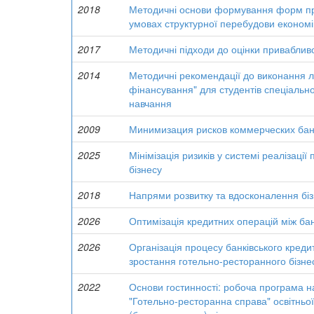
2018
Методичні основи формування форм про
умовах структурної перебудови економі
2017
Методичні підходи до оцінки привабливо
2014
Методичні рекомендації до виконання л
фінансування" для студентів спеціально
навчання
2009
Минимизация рисков коммерческих бан
2025
Мінімізація ризиків у системі реалізац
бізнесу
2018
Напрями розвитку та вдосконалення біз
2026
Оптимізація кредитних операцій між ба
2026
Організація процесу банківського креди
зростання готельно-ресторанного бізне
2022
Основи гостинності: робоча програма на
"Готельно-ресторанна справа" освітньо