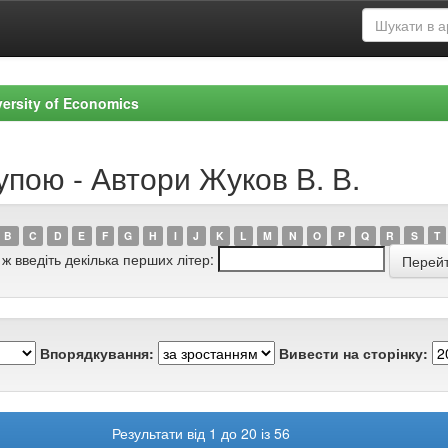
versity of Economics
упою - Автори Жуков В. В.
B
C
D
E
F
G
H
I
J
K
L
M
N
O
P
Q
R
S
T
 ж введіть декілька перших літер:
Впорядкування:
Вивести на сторінку:
Результати від 1 до 20 із 56