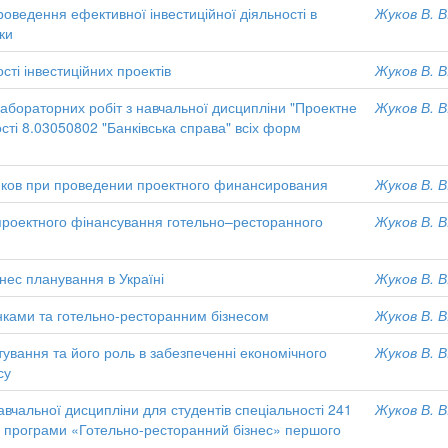
ведення ефективної інвестиційної діяльності в
Жуков В. В
ки
сті інвестиційних проектів
Жуков В. В
абораторних робіт з навчальної дисципліни "Проектне
Жуков В. В
сті 8.03050802 "Банківська справа" всіх форм
ков при проведении проектного финансирования
Жуков В. В
ії проектного фінансування готельно–ресторанного
Жуков В. В
нес планування в Україні
Жуков В. В
нками та готельно-ресторанним бізнесом
Жуков В. В
тування та його роль в забезпеченні економічного
Жуков В. В
су
вчальної дисципліни для студентів спеціальності 241
Жуков В. В
ї програми «Готельно-ресторанний бізнес» першого