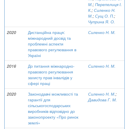
М.
;
Перепелиця І.
К.
;
Силенко Н.
М.
;
Сущ О. П.
;
Чуприна Я. О.
2020
Дистанційна праця:
Силенко Н. М.
міжнародний досвід та
проблемні аспекти
правового регулювання в
Україні
2016
До питання міжнародно-
Силенко Н. М.
правового регулювання
захисту прав інвалідів у
сфері праці
2020
Законодавчі можливості та
Силенко Н. М.
;
гарантії для
Давидова Г. М.
сільськогосподарських
виробників відповідно до
законопроекту «Про ринок
землі»