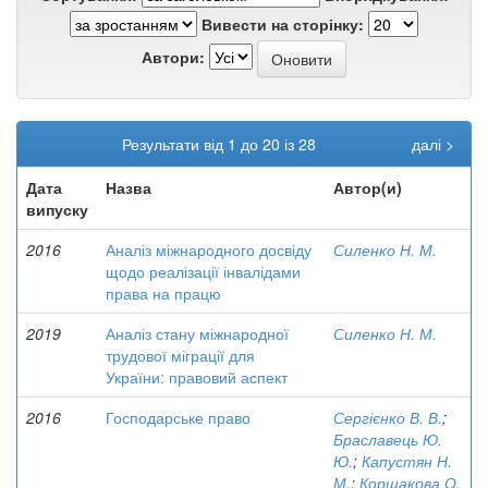
Вивести на сторінку:
Автори:
Результати від 1 до 20 із 28
далі >
Дата
Назва
Автор(и)
випуску
2016
Аналіз міжнародного досвіду
Силенко Н. М.
щодо реалізації інвалідами
права на працю
2019
Аналіз стану міжнародної
Силенко Н. М.
трудової міграції для
України: правовий аспект
2016
Господарське право
Сергієнко В. В.
;
Браславець Ю.
Ю.
;
Капустян Н.
М.
;
Коршакова О.