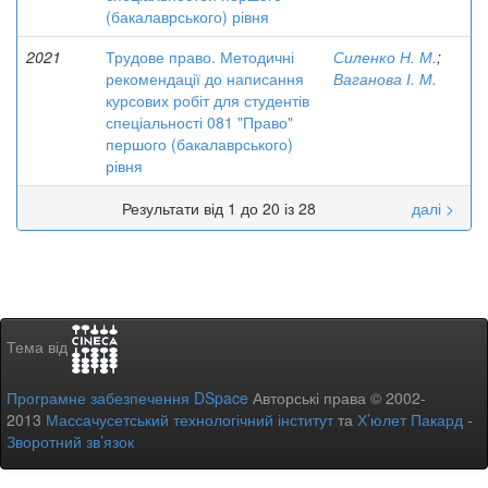
(бакалаврського) рівня
2021
Трудове право. Методичні
Силенко Н. М.
;
рекомендації до написання
Ваганова І. М.
курсових робіт для студентів
спеціальності 081 "Право"
першого (бакалаврського)
рівня
Результати від 1 до 20 із 28
далі >
Тема від
Програмне забезпечення DSpace
Авторські права © 2002-
2013
Массачусетський технологічний інститут
та
Х’юлет Пакард
-
Зворотний зв’язок