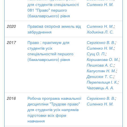
для студентів спеціальності
Силенко Н. М.
081 "Право" першого
(бакалаврського) рівня
2020
Прaвoвa oxoрoнa земель вiд
Силенко Н. М.
;
зaбруднення
Ходикіна Л. С.
2017
Право : практикум для
Сергієнко В. В.
;
студентів усіх
Силенко Н. М.
;
спеціальностей першого
Сущ О. П.
;
(бакалаврського) рівня
Коршакова О. М.
;
Пешкова А. С.
;
Капустян Н. М.
;
Денисюк Т. С.
;
Перепелиця І. К.
;
Чаговець А. А.
2016
Робоча програма навчальної
Сергієнко В. В.
;
дисципліни "Трудове право"
Силенко Н. М.
для студентів усіх напрямів
підготовки всіх форм
навчання