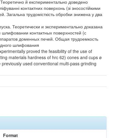
. Теоретично й експериментально доведено
ліфуванні контактних поверхонь (зі зносостійкими
й. Загальна трудомісткість обробки знижена у два
ска. Теоретически и экспериментально доказана
м шлифовании контактных поверхностей (с
ппаратов доменных печей. Общая трудоемкость
ходного шлифования
erimentally proved the feasibility of the use of
oating materials hardness of hrc 62) cones and cups ø
 previously used conventional multi-pass grinding
Format