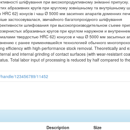
тивності шліфування при високопродуктивному зніманні припуску
тих абразивних кругів при круглому зовнішньому та внутрішньому ш
HRC 62) конусів і чаш Ø 5000 мм засипних апаратів доменних пече
аніше застосовувалася, звичайного багатопрохідного шліфування
ктивности шлифования при высокопроизводительном съеме припу
озернистых абразивных кругов при круглом наружном и внутренне
иалами твердостью HRC 62) конусов и чаш Ø 5000 мм засыпных а
равнению с ранее применявшейся технологией обычного многопро
ng efficiency with high-performance stock removal. Theoretically and exp
ernal and internal grinding of contact surfaces (with wear-resistant c
us. Total labor input of processing is reduced by half compared to the
ui/handle/123456789/11452
Description
Size