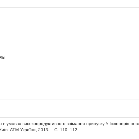
алы
в умовах високопродуктивного знімання припуску // Інженерія повер
Київ: АТМ України, 2013. − С. 110−112.