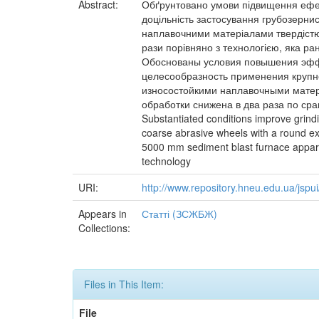
Abstract:
Обґрунтовано умови підвищення ефек
доцільність застосування грубозернис
наплавочними матеріалами твердістю 
рази порівняно з технологією, яка р
Обоснованы условия повышения эффе
целесообразность применения крупн
износостойкими наплавочными матер
обработки снижена в два раза по с
Substantiated conditions improve grindi
coarse abrasive wheels with a round ext
5000 mm sediment blast furnace apparat
technology
URI:
http://www.repository.hneu.edu.ua/jsp
Appears in
Статті (ЗСЖБЖ)
Collections:
Files in This Item:
File