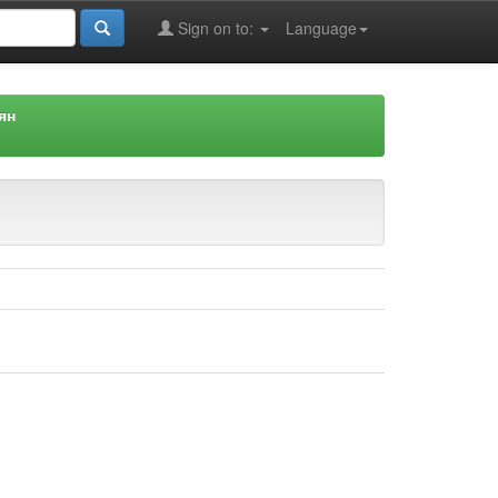
Sign on to:
Language
ян