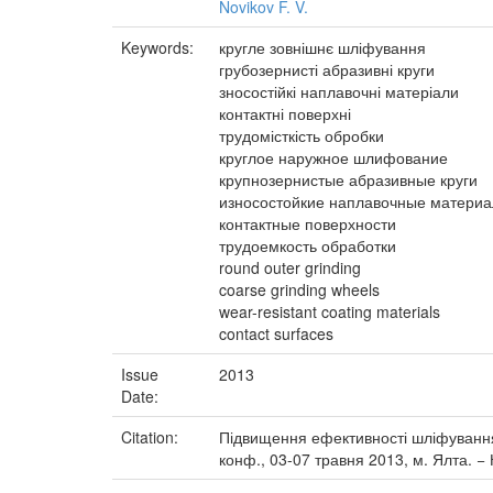
Novikov F. V.
Keywords:
кругле зовнішнє шліфування
грубозернисті абразивні круги
зносостійкі наплавочні матеріали
контактні поверхні
трудомісткість обробки
круглое наружное шлифование
крупнозернистые абразивные круги
износостойкие наплавочные матери
контактные поверхности
трудоемкость обработки
round outer grinding
coarse grinding wheels
wear-resistant coating materials
contact surfaces
Issue
2013
Date:
Citation:
Підвищення ефективності шліфування 
конф., 03-07 травня 2013, м. Ялта. − 