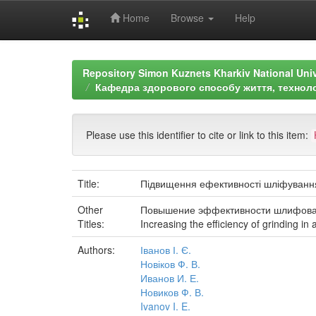
Home
Browse
Help
Skip
navigation
Repository Simon Kuznets Kharkiv National Uni
Кафедра здорового способу життя, технолог
Please use this identifier to cite or link to this item:
Title:
Підвищення ефективності шліфування
Other
Повышение эффективности шлифован
Titles:
Increasing the efficiency of grinding in
Authors:
Іванов І. Є.
Новіков Ф. В.
Иванов И. Е.
Новиков Ф. В.
Ivanov I. E.