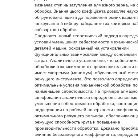
визначає ступінь затуплення алмазного зерна, на с
обробки. Знання цього коефіцієнта дозволяє наук
обґрунтовано підійти до порівняння різних варіанті
шліфування й вибору найкращого за критерієм н
собівартості обробки
Предложен новый теоретический подход к опред
условий уменьшения себестоимости механическо
деталей машин, основанный на установлении
функциональных взаимосвязей между основными 
затрат. Аналитически установлено, что себестоим
обработки в зависимости от производительности 
имеет экстремум (минимум), обусловленный степ
режущего инструмента. Это позволило определит
оптимальные условия механической обработки по
наименьшей себестоимости. На примере алмазно
шлифования аналитически определены основные
уменьшения себестоимости обработки, состоящие
поддержании на рабочей поверхности шлифовальн
оптимального режущего рельефа, обеспечивающ
режущую способность круга и повышение
производительности обработки. Доказано преоб
влияние безразмерного коэффициента, определ