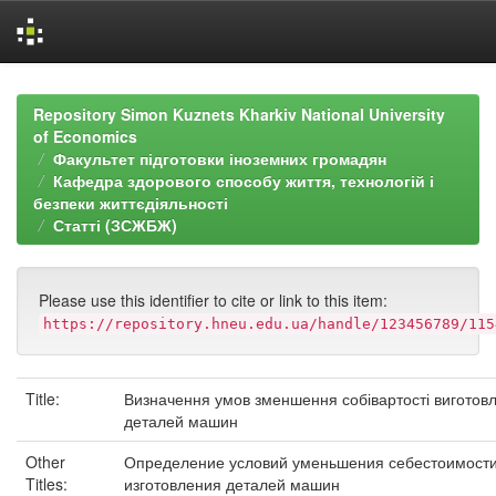
Skip
navigation
Repository Simon Kuznets Kharkiv National University
of Economics
Факультет підготовки іноземних громадян
Кафедра здорового способу життя, технологій і
безпеки життєдіяльності
Статті (ЗСЖБЖ)
Please use this identifier to cite or link to this item:
https://repository.hneu.edu.ua/handle/123456789/115
Title:
Визначення умов зменшення собівартості виготов
деталей машин
Other
Определение условий уменьшения себестоимост
Titles:
изготовления деталей машин