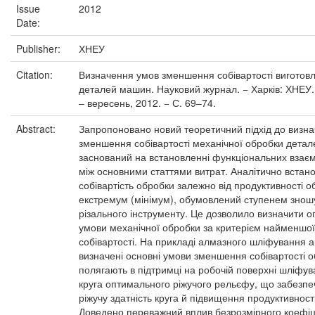
Issue
2012
Date:
Publisher:
ХНЕУ
Citation:
Визначення умов зменшення собівартості виготов
деталей машин. Науковий журнал. − Харків: ХНЕУ.
– вересень, 2012. − С. 69–74.
Abstract:
Запропоновано новий теоретичний підхід до визн
зменшення собівартості механічної обробки дета
заснований на встановленні функціональних взаємо
між основними статтями витрат. Аналітично встан
собівартість обробки залежно від продуктивності 
екстремум (мінімум), обумовлений ступенем зно
різального інструменту. Це дозволило визначити о
умови механічної обробки за критерієм найменшої
собівартості. На прикладі алмазного шліфування а
визначені основні умови зменшення собівартості о
полягають в підтримці на робочій поверхні шліфув
круга оптимального ріжучого рельєфу, що забезпе
ріжучу здатність круга й підвищення продуктивност
Доведено переважний вплив безрозмірного коефіц