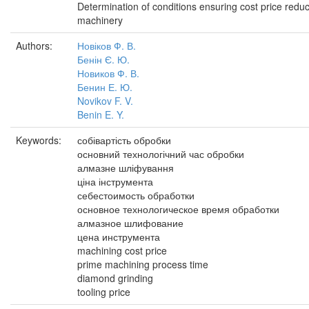
Determination of conditions ensuring cost price reduc
machinery
Authors:
Новіков Ф. В.
Бенін Є. Ю.
Новиков Ф. В.
Бенин Е. Ю.
Novikov F. V.
Benin E. Y.
Keywords:
собівартість обробки
основний технологічний час обробки
алмазне шліфування
ціна інструмента
себестоимость обработки
основное технологическое время обработки
алмазное шлифование
цена инструмента
machining cost price
prime machining process time
diamond grinding
tooling price