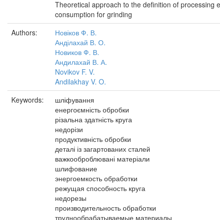
Theoretical approach to the definition of processing 
consumption for grinding
Authors:
Новіков Ф. В.
Анділахай В. О.
Новиков Ф. В.
Андилахай В. А.
Novikov F. V.
Andilakhay V. O.
Keywords:
шліфування
енергоємність обробки
різальна здатність круга
недорізи
продуктивність обробки
деталі із загартованих сталей
важкооброблювані матеріали
шлифование
энергоемкость обработки
режущая способность круга
недорезы
производительность обработки
труднообрабатываемые материалы