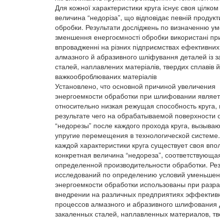
Для кожної характеристики круга існує своя цілком
величина “недоріза”, що відповідає певній продукт
обробки. Результати досліджень по визначенню ум
зменшення енергоємності обробки використані при
впровадженні на різних підприємствах ефективних
алмазного й абразивного шліфування деталей із з
сталей, наплавлених матеріалів, твердих сплавів й
важкооброблюваних матеріалів
Установлено, что основной причиной увеличения
энергоемкости обработки при шлифовании являе
относительно низкая режущая способность круга, 
результате чего на обрабатываемой поверхности 
“недорезы” после каждого прохода круга, вызыва
упругие перемещения в технологической системе.
каждой характеристики круга существует своя впо
конкретная величина “недореза”, соответствующа
определенной производительности обработки. Ре
исследований по определению условий уменьше
энергоемкости обработки использованы при разра
внедрении на различных предприятиях эффектив
процессов алмазного и абразивного шлифования 
закаленных сталей, наплавленных материалов, т