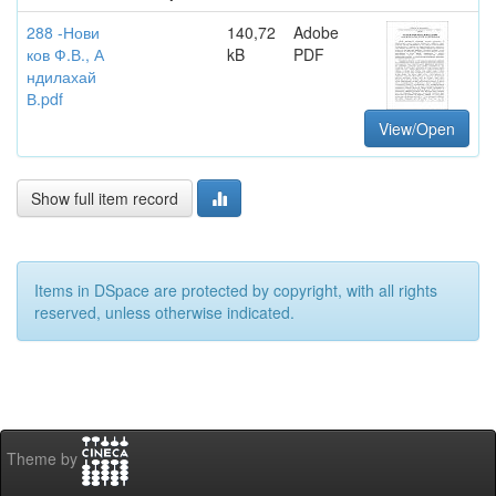
288 -Нови
140,72
Adobe
ков Ф.В., А
kB
PDF
ндилахай
В.pdf
View/Open
Show full item record
Items in DSpace are protected by copyright, with all rights
reserved, unless otherwise indicated.
Theme by