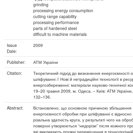
grinding
processing energy consumption
cutting range capability
processing performance
parts of hardened steel
difficult to machine materials
Issue
2009
Date:
Publisher:
АТМ України
Citation:
Теоретичний підхід до визначення енергоємності 
шліфуванні // Нові й нетрадиційні технології в ресур
енергозбереженні: матеріали науково-технічної ко
19–20 травня 2009, м. Одеса. – Київ: АТМ України,
132–136.
Abstract:
Встановлено, що основною причиною збільшення
енергоємності обробки при шліфуванні є відносно 
різальна здатність круга, у результаті чого на обр
поверхні утворюються “недорізи” після кожного пр
які викликають пружні переміщення в технологічній