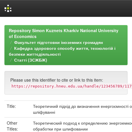
Skip
navigation
Repository Simon Kuznets Kharkiv National University
of Economics
Факультет підготовки іноземних громадян
Кафедра здорового способу життя, технологій і
безпеки життєдіяльності
Статті (ЗСЖБЖ)
Please use this identifier to cite or link to this item:
https://repository.hneu.edu.ua/handle/123456789/117
Title:
Теоретичний підхід до визначення енергоємності 
шліфуванні
Other
Теоретический подход к определению энергоемко
Titles:
обработки при шлифовании