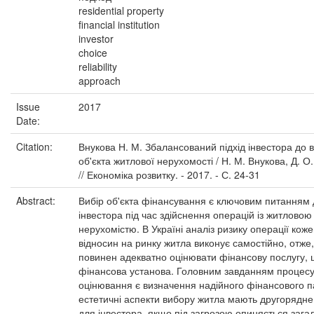
residential property
financial institution
investor
choice
reliability
approach
Issue
2017
Date:
Citation:
Внукова Н. М. Збалансований підхід інвестора до 
об'єкта житлової нерухомості / Н. М. Внукова, Д. О
// Економіка розвитку. - 2017. - С. 24-31
Abstract:
Вибір об'єкта фінансування є ключовим питанням
інвестора під час здійснення операцій із житловою
нерухомістю. В Україні аналіз ризику операції коже
відносин на ринку житла виконує самостійно, отже,
повинен адекватно оцінювати фінансову послугу,
фінансова установа. Головним завданням процес
оцінювання є визначення надійного фінансового п
естетичні аспекти вибору житла мають другорядне
для інвестора, якщо під загрозою опиняється зага