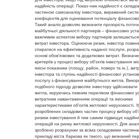
надійність операції. Показ¬ник надійності є склад
частиною самоаналізу інвестора, виражений сист
коефіцієнтів для оцінювання потенціалу фінансово
Такий аналіз дозволяє визначити прозорість поточн
майбутньої діяльності партнерів – фінансових уст
важливим аспектом вибору партнерів залишається
витрат інвестора. Оцінюючи ризик, інвестор повин
спиратися на ефективність наданої послуги, розра
основі обов'язкових та додаткових витрат. Визнач
критеріїв у процесі вибору об'єктів інвестування міс
якісні показники (площу, район, поверх та ін.), вит
інвестора та ступінь надійності фінансової устано
послугу з фінансування майбутнього житла. Викор
подібного підходу дозволяє інвестору здійснювати 
житла, керуючись певним переліком фінансових у
витратним навантаженням операції та якісними
характеристиками об'єктів житлової нерухомості. 
розроблених складових частин процесу вибору об'
ризики інвестування й тим самим підвищує надійні
операцій на ринку житлової нерухомості. Для аналі
зроблено розрахунки за всіма складовими частин
прикладі міста Харкова як такого, що визнаний пе