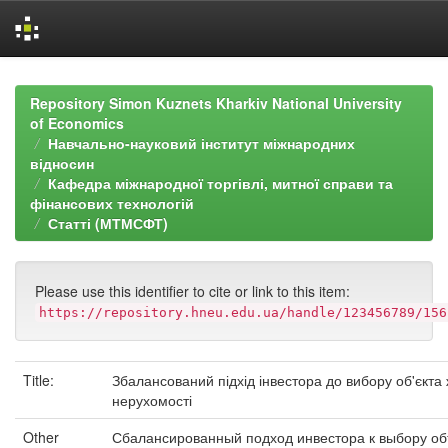
Skip
navigation
Repository Simon Kuznets Kharkiv National University
of Economics
Навчально-науковий інститут міжнародних
відносин
Кафедра міжнародної торгівлі, митної справи та
фінансових технологій
Статті (МТМСФТ)
Please use this identifier to cite or link to this item:
https://repository.hneu.edu.ua/handle/123456789/156
Title:
Збалансований підхід інвестора до вибору об'єкта
нерухомості
Other
Сбалансированный подход инвестора к выбору об