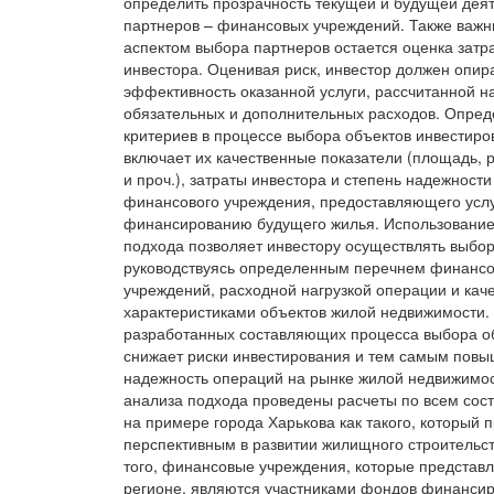
определить прозрачность текущей и будущей дея
партнеров – финансовых учреждений. Также важ
аспектом выбора партнеров остается оценка затр
инвестора. Оценивая риск, инвестор должен опир
эффективность оказанной услуги, рассчитанной н
обязательных и дополнительных расходов. Опре
критериев в процессе выбора объектов инвестиро
включает их качественные показатели (площадь, р
и проч.), затраты инвестора и степень надежности
финансового учреждения, предоставляющего услу
финансированию будущего жилья. Использование
подхода позволяет инвестору осуществлять выбор
руководствуясь определенным перечнем финанс
учреждений, расходной нагрузкой операции и ка
характеристиками объектов жилой недвижимости.
разработанных составляющих процесса выбора о
снижает риски инвестирования и тем самым повы
надежность операций на рынке жилой недвижимос
анализа подхода проведены расчеты по всем со
на примере города Харькова как такого, который 
перспективным в развитии жилищного строительст
того, финансовые учреждения, которые представл
регионе, являются участниками фондов финанси