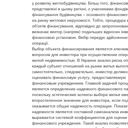
у розвитку житлобудівництва. Більш того, фінансов
представлені в цьому регіоні, є учасниками фондів
фінансування будівництва – основного фінансовог
на ринку житлової нерухомості. Тобто, процедура 
об'єктів фінансування, відповідно до запропонован
визначає вектор (напрям) подальших відносин інве
фінансовою установою. Вибір передує здійсненню
операції.
Выбор объекта финансирования является ключе
вопросом для инвестора при осуществлении опер
жилой недвижимостью. В Украине анализ риска о
каждый субъект отношений на рынке жилья выпол
самостоятельно, следовательно, инвестор должен
оценивать финансовую услугу, предоставляемую
финансовым учреждением. Главной задачей проц
является определение надежного финансового па
поскольку эстетические аспекты выбора жилья им
второстепенное значение для инвестора, если под
оказывается общая надежность операции. Показа
надежности является составной самоанализа инв
выражается системой коэффициентов для оценки
финансового учреждения. Такой анализ позволяе