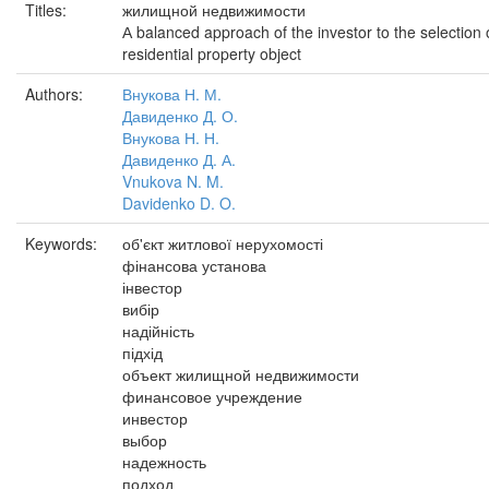
Titles:
жилищной недвижимости
А balanced approach of the investor to the selection 
residential property object
Authors:
Внукова Н. М.
Давиденко Д. О.
Внукова Н. Н.
Давиденко Д. А.
Vnukova N. M.
Davidenko D. O.
Keywords:
об'єкт житлової нерухомості
фінансова установа
інвестор
вибір
надійність
підхід
объект жилищной недвижимости
финансовое учреждение
инвестор
выбор
надежность
подход