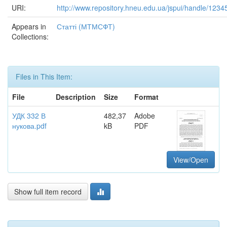
URI:
http://www.repository.hneu.edu.ua/jspui/handle/123
Appears in
Статті (МТМСФТ)
Collections:
Files in This Item:
File
Description
Size
Format
УДК 332 В
482,37
Adobe
нукова.pdf
kB
PDF
View/Open
Show full item record