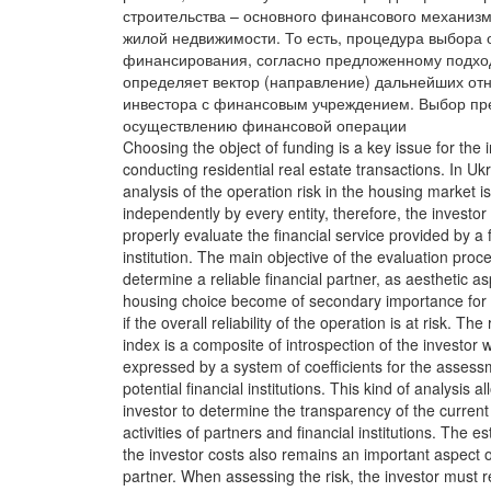
строительства – основного финансового механизм
жилой недвижимости. То есть, процедура выбора 
финансирования, согласно предложенному подхо
определяет вектор (направление) дальнейших от
инвестора с финансовым учреждением. Выбор пр
осуществлению финансовой операции
Choosing the object of funding is a key issue for the 
conducting residential real estate transactions. In Uk
analysis of the operation risk in the housing market 
independently by every entity, therefore, the investor
properly evaluate the financial service provided by a 
institution. The main objective of the evaluation proce
determine a reliable financial partner, as aesthetic as
housing choice become of secondary importance for 
if the overall reliability of the operation is at risk. The r
index is a composite of introspection of the investor w
expressed by a system of coefficients for the assess
potential financial institutions. This kind of analysis a
investor to determine the transparency of the current
activities of partners and financial institutions. The es
the investor costs also remains an important aspect o
partner. When assessing the risk, the investor must r