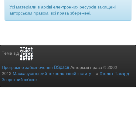
Усі матеріали в архіві електронних ресурсів захищені
авторським правом, всі права збережені.
Тема від
Програмне забезпечення DSpace
Авторські права © 2002-
2013
Массачусетський технологічний інститут
та
Х’юлет Пакард
-
Зворотний зв’язок