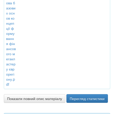
ова б
азови
х осн
ов ко
нцеп
ції ф
орму
ванн
я фін
ансов
ого м
егакл
астер
у євр
орегі
ону.p
df
Показати повний опис матеріалу
Перегляд статистики