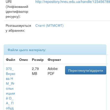
URI
http://repository.hneu.edu.ua/handle/12345678
(Уніфікований
ідентифікатор
ресурсу):
Розташовується
Статті (МТМСФТ)
у зібраннях:
Файли цього матеріалу:
Файл
Опис
Розмір
Формат
370_
2,79
Adobe
Переглянути/відкрити
Внуко
MB
PDF
ва Н
М_Яг
ольн
ицьки
й О_
А_ П
обуд