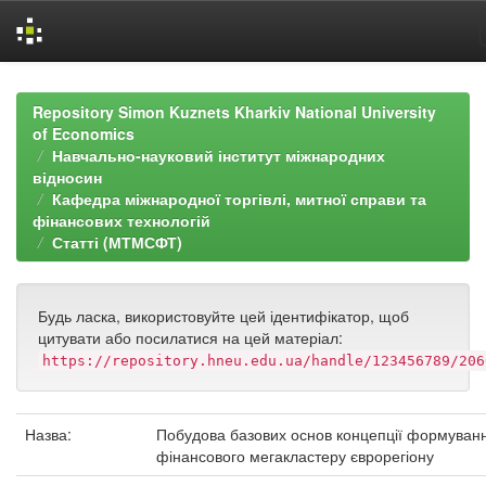
Skip
navigation
Repository Simon Kuznets Kharkiv National University
of Economics
Навчально-науковий інститут міжнародних
відносин
Кафедра міжнародної торгівлі, митної справи та
фінансових технологій
Статті (МТМСФТ)
Будь ласка, використовуйте цей ідентифікатор, щоб
цитувати або посилатися на цей матеріал:
https://repository.hneu.edu.ua/handle/123456789/206
Назва:
Побудова базових основ концепції формуван
фінансового мегакластеру єврорегіону