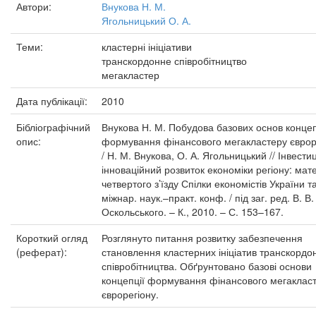
Автори:
Внукова Н. М.
Ягольницький О. А.
Теми:
кластерні ініціативи
транскордонне співробітництво
мегакластер
Дата публікації:
2010
Бібліографічний
Внукова Н. М. Побудова базових основ концеп
опис:
формування фінансового мегакластеру єврор
/ Н. М. Внукова, О. А. Ягольницький // Інвести
інноваційний розвиток економіки регіону: мат
четвертого з’їзду Спілки економістів України т
міжнар. наук.–практ. конф. / під заг. ред. В. В.
Оскольського. – К., 2010. – С. 153–167.
Короткий огляд
Розглянуто питання розвитку забезпечення
(реферат):
становлення кластерних ініціатив транскордо
співробітництва. Обґрунтовано базові основи
концепції формування фінансового мегаклас
єврорегіону.