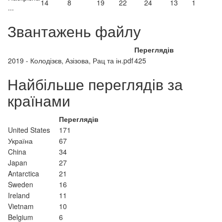
14
8
19
22
24
13
1
...
Звантажень файлу
Переглядів
2019 - Колодізєв, Азізова, Рац та ін.pdf
425
Найбільше переглядів за
країнами
Переглядів
United States
171
Україна
67
China
34
Japan
27
Antarctica
21
Sweden
16
Ireland
11
Vietnam
10
Belgium
6