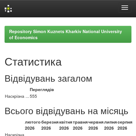
Skip
navigation
Repository Simon Kuznets Kharkiv National University
of Economics
Статистика
Відвідувань загалом
Переглядів
Наскрізна ...
555
Всього відвідувань на місяць
лютого
березня
квітня
травня
червня
липня
серпня
2026
2026
2026
2026
2026
2026
2026
Наскрізна