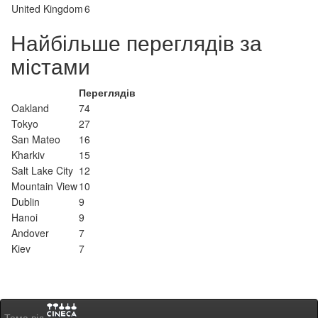
United Kingdom
6
Найбільше переглядів за
містами
Переглядів
Oakland
74
Tokyo
27
San Mateo
16
Kharkiv
15
Salt Lake City
12
Mountain View
10
Dublin
9
Hanoi
9
Andover
7
Kiev
7
Тема від