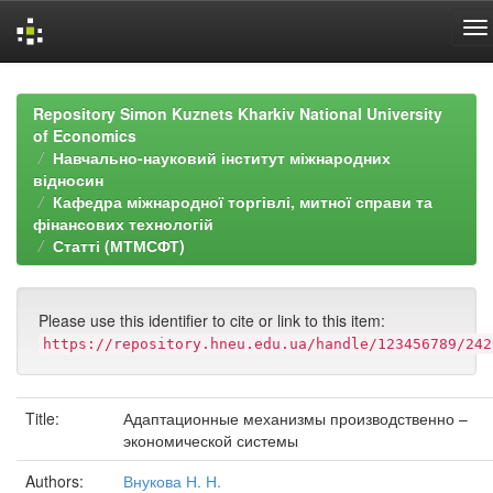
Skip
navigation
Repository Simon Kuznets Kharkiv National University
of Economics
Навчально-науковий інститут міжнародних
відносин
Кафедра міжнародної торгівлі, митної справи та
фінансових технологій
Статті (МТМСФТ)
Please use this identifier to cite or link to this item:
https://repository.hneu.edu.ua/handle/123456789/242
Title:
Адаптационные механизмы производственно –
экономической системы
Authors:
Внукова Н. Н.