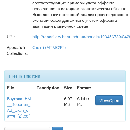
соответствующие примеры учета эффекта
последствия в исходном экономическом объекте.
Выполнен качественный анализ производственно-
экономической динамики с учетом эффекта
адаптации к рыночной среде.
URI:
http://repository.hneu.edu.ua/handle/123456789/242
Appears in
Статті (МТМСФТ)
Collections:
Files in This Item:
File
Description
Size
Format
Внукова_НМ
6,97
Adobe
View/Open
__Воронин_
MB
PDF
АВ_Скан_ст
аття_(2).pdf