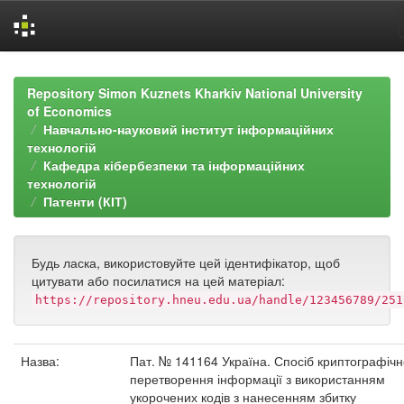
Skip
navigation
Repository Simon Kuznets Kharkiv National University
of Economics
Навчально-науковий інститут інформаційних
технологій
Кафедра кібербезпеки та інформаційних
технологій
Патенти (КІТ)
Будь ласка, використовуйте цей ідентифікатор, щоб
цитувати або посилатися на цей матеріал:
https://repository.hneu.edu.ua/handle/123456789/251
Назва:
Пат. № 141164 Україна. Спосіб криптографічн
перетворення інформації з використанням
укорочених кодів з нанесенням збитку