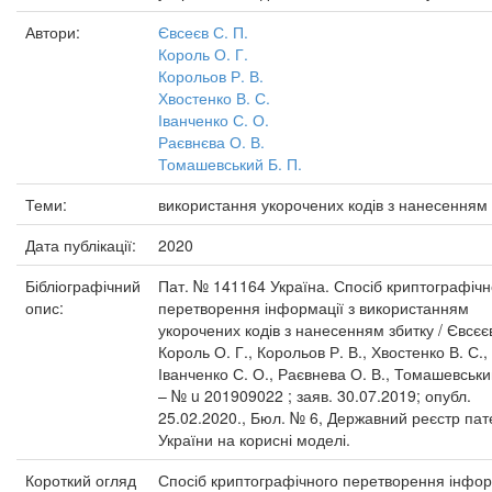
Автори:
Євсеєв С. П.
Король О. Г.
Корольов Р. В.
Хвостенко В. С.
Іванченко С. О.
Раєвнєва О. В.
Томашевський Б. П.
Теми:
використання укорочених кодів з нанесенням 
Дата публікації:
2020
Бібліографічний
Пат. № 141164 Україна. Спосіб криптографічн
опис:
перетворення інформації з використанням
укорочених кодів з нанесенням збитку / Євсєєв
Король О. Г., Корольов Р. В., Хвостенко В. С.,
Іванченко С. О., Раєвнева О. В., Томашевськи
– № u 201909022 ; заяв. 30.07.2019; опубл.
25.02.2020., Бюл. № 6, Державний реєстр пат
України на корисні моделі.
Короткий огляд
Спосіб криптографічного перетворення інфор