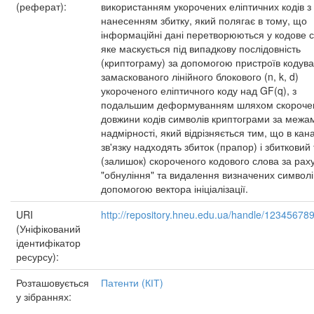
(реферат):
використанням укорочених еліптичних кодів з
нанесенням збитку, який полягає в тому, що
інформаційні дані перетворюються у кодове с
яке маскується під випадкову послідовність
(криптограму) за допомогою пристроїв кодув
замаскованого лінійного блокового (n, k, d)
укороченого еліптичного коду над GF(q), з
подальшим деформуванням шляхом скороче
довжини кодів символів криптограми за межам
надмірності, який відрізняється тим, що в кан
зв'язку надходять збиток (прапор) і збитковий 
(залишок) скороченого кодового слова за рах
"обнуління" та видалення визначених символі
допомогою вектора ініціалізації.
URI
http://repository.hneu.edu.ua/handle/12345678
(Уніфікований
ідентифікатор
ресурсу):
Розташовується
Патенти (КІТ)
у зібраннях: