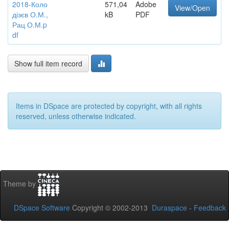
2018-Коло
571,04
Adobe
View/Open
дізєв О.М.,
kB
PDF
Рац О.М.p
df
Show full item record
Items in DSpace are protected by copyright, with all rights
reserved, unless otherwise indicated.
Theme by
DSpace Software
Copyright © 2002-2013
Duraspace
-
Feedback