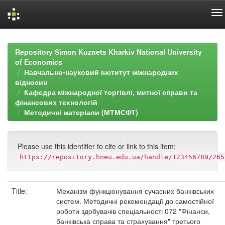
Skip
navigation
Repository Simon Kuznets Kharkiv National University
of Economics
Навчально-науковий інститут міжнародних
відносин
Кафедра міжнародної торгівлі, митної справи та
фінансових технологій
Методичні матеріали (МТМСФТ)
Please use this identifier to cite or link to this item:
https://repository.hneu.edu.ua/handle/123456789/265
Title:
Механізм функціонування сучасних банківських
систем. Методичні рекомендації до самостійної
роботи здобувачів спеціальності 072 "Фінанси,
банківська справа та страхування" третього