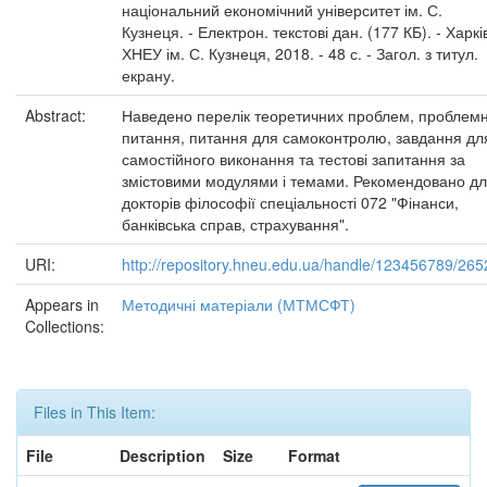
національний економічний університет ім. С.
Кузнеця. - Електрон. текстові дан. (177 КБ). - Харків
ХНЕУ ім. С. Кузнеця, 2018. - 48 с. - Загол. з титул.
екрану.
Abstract:
Наведено перелік теоретичних проблем, проблемн
питання, питання для самоконтролю, завдання дл
самостійного виконання та тестові запитання за
змістовими модулями і темами. Рекомендовано д
докторів філософії спеціальності 072 "Фінанси,
банківська справ, страхування".
URI:
http://repository.hneu.edu.ua/handle/123456789/265
Appears in
Методичні матеріали (МТМСФТ)
Collections:
Files in This Item:
File
Description
Size
Format