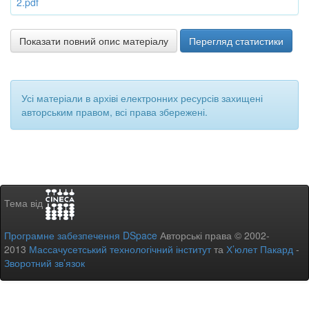
2.pdf
Показати повний опис матеріалу
Перегляд статистики
Усі матеріали в архіві електронних ресурсів захищені
авторським правом, всі права збережені.
Тема від
Програмне забезпечення DSpace
Авторські права © 2002-
2013
Массачусетський технологічний інститут
та
Х’юлет Пакард
-
Зворотний зв’язок