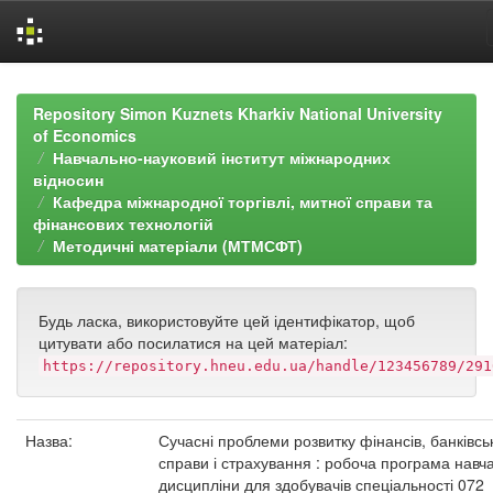
Skip
navigation
Repository Simon Kuznets Kharkiv National University
of Economics
Навчально-науковий інститут міжнародних
відносин
Кафедра міжнародної торгівлі, митної справи та
фінансових технологій
Методичні матеріали (МТМСФТ)
Будь ласка, використовуйте цей ідентифікатор, щоб
цитувати або посилатися на цей матеріал:
https://repository.hneu.edu.ua/handle/123456789/291
Назва:
Сучасні проблеми розвитку фінансів, банківсь
справи і страхування : робоча програма навч
дисципліни для здобувачів спеціальності 072