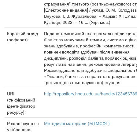
страхування" третього (освітньо-наукового) ст
[Електронне видання] / уклад. О. М. Колодізєв
Внукова, І. В. Журавльова. – Харків : ХНЕУ ім.
Кузнеця, 2022. – 16 с. (Укр. мов.)
Короткий огляд
Подано тематичний план навчальної дисциплі
(реферат):
її зміст за модулями й темами, система оцін
знань здобувачів, професійні компетентності,
повинен володіти здобувач після вивчення
дисципліни, розподіл балів та порядок оціню
результатів навчання, рекомендована літерат
Рекомендовано для здобувачів спеціальності 
«Фінанси, банківська справа та страхування»
третього (освітньо-наукового) ступеня.
URI
http://repository.hneu.edu.ua/handle/12345678
(Уніфікований
ідентифікатор
ресурсу):
Розташовується
Методичні матеріали (МТМСФТ)
у зібраннях: