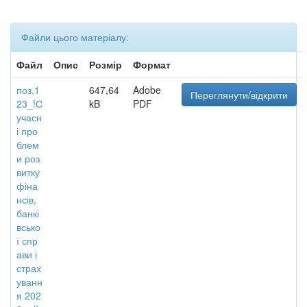
Файли цього матеріалу:
Файл
Опис
Розмір
Формат
поз.1
647,64
Adobe
Переглянути/відкрити
23_!С
kB
PDF
учасн
і про
блем
и роз
витку
фіна
нсів,
банкі
всько
ї спр
ави і
страх
уванн
я 202