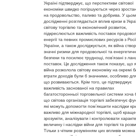
Україні підтверджує, що перспективи світової
економіки швидко погіршуються через зростан
на продовольство, паливо та добрива. У цьом
дослідженні розглядається вплив кризи в Укра
світову торгівлю та економічний розвиток,
підкреслюється важливість поставок продовол
енергії та певних промислових ресурсів з Росі
України, а також досліджується, як війна ство
значні ризики для продовольчої та енергетичн
безпеки та посилює труднощі, пов’язані з ла
поставок. Це дослідження також показує, що 
війна розколола світову економіку на окремі б
втрати доходів були б значними, особливо для
що розвиваються. Крім того, це підтверджує
важливість заснованої на правилах
багатосторонньої торговельної системи хоча 
що світова організація торгівлі забезпечує фун
які можуть допомогти пом’якшити наслідки кр
важливо для міжнародної торгівлі, щоб краще
зрозуміти, аналізувати і контролювати характе
величину і наслідки війни для торгівлі та розви
Тільки з чітким розумінням цих впливів можна