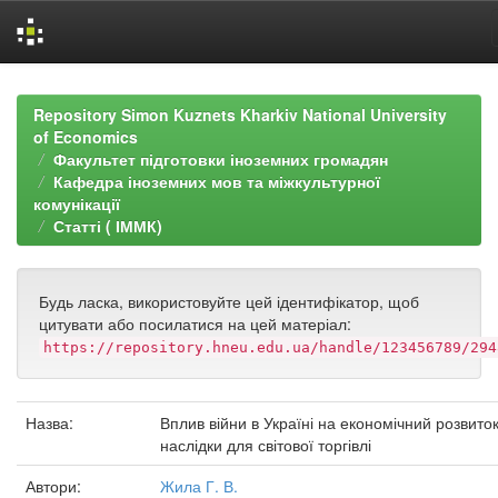
Skip
navigation
Repository Simon Kuznets Kharkiv National University
of Economics
Факультет підготовки іноземних громадян
Кафедра іноземних мов та міжкультурної
комунікації
Статті ( ІММК)
Будь ласка, використовуйте цей ідентифікатор, щоб
цитувати або посилатися на цей матеріал:
https://repository.hneu.edu.ua/handle/123456789/294
Назва:
Вплив війни в Україні на економічний розвиток
наслідки для світової торгівлі
Автори:
Жила Г. В.