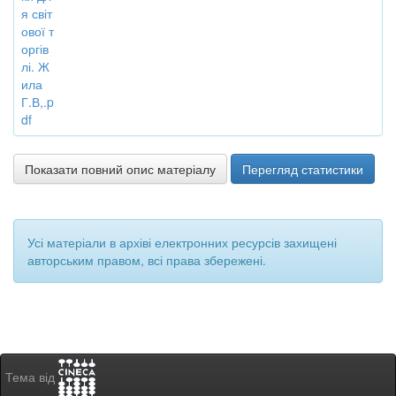
я світ
ової т
оргів
лі. Ж
ила
Г.В,.p
df
Показати повний опис матеріалу
Перегляд статистики
Усі матеріали в архіві електронних ресурсів захищені
авторським правом, всі права збережені.
Тема від