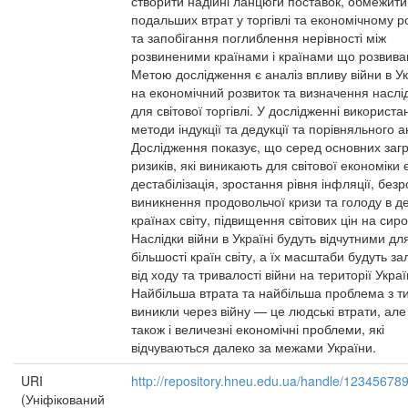
створити надійні ланцюги поставок, обмежити
подальших втрат у торгівлі та економічному р
та запобігання поглиблення нерівності між
розвиненими країнами і країнами що розвива
Метою дослідження є аналіз впливу війни в Ук
на економічний розвиток та визначення наслід
для світової торгівлі. У дослідженні використа
методи індукції та дедукції та порівняльного а
Дослідження показує, що серед основних загр
ризиків, які виникають для світової економіки 
дестабілізація, зростання рівня інфляції, безр
виникнення продовольчої кризи та голоду в д
країнах світу, підвищення світових цін на сир
Наслідки війни в Україні будуть відчутними дл
більшості країн світу, а їх масштаби будуть з
від ходу та тривалості війни на території Украї
Найбільша втрата та найбільша проблема з т
виникли через війну — це людські втрати, але
також і величезні економічні проблеми, які
відчуваються далеко за межами України.
URI
http://repository.hneu.edu.ua/handle/12345678
(Уніфікований