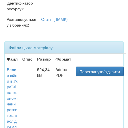
ідентифікатор
ресурсу):
Розташовується
Статті ( ІММК)
у зібраннях:
Файли цього матеріалу:
Файл
Опис
Розмір
Формат
Впли
524,34
Adobe
Переглянути/відкрити
в війн
kB
PDF
и в Ук
раїні
на ек
ономі
чний
розви
ток, н
аслід
ки дл