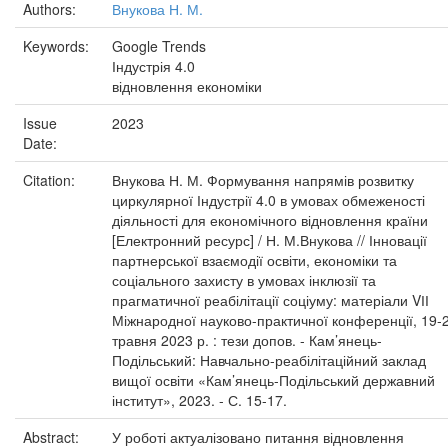
Authors:
Внукова Н. М.
Keywords:
Google Trends
Індустрія 4.0
відновлення економіки
Issue
2023
Date:
Citation:
Внукова Н. М. Формування напрямів розвитку
циркулярної Індустрії 4.0 в умовах обмеженості
діяльності для економічного відновлення країни
[Електронний ресурс] / Н. М.Внукова // Інновації
партнерської взаємодії освіти, економіки та
соціального захисту в умовах інклюзії та
прагматичної реабілітації соціуму: матеріали VІІ
Міжнародної науково-практичної конференції, 19-
травня 2023 р. : тези допов. - Кам’янець-
Подільський: Навчально-реабілітаційний заклад
вищої освіти «Кам’янець-Подільський державний
інститут», 2023. - С. 15-17.
Abstract:
У роботі актуалізовано питання відновлення