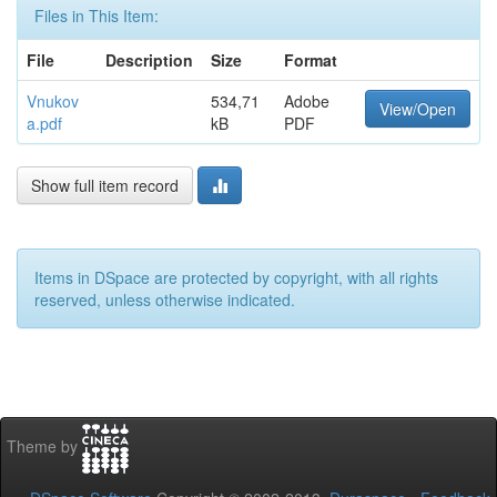
Files in This Item:
File
Description
Size
Format
Vnukov
534,71
Adobe
View/Open
a.pdf
kB
PDF
Show full item record
Items in DSpace are protected by copyright, with all rights
reserved, unless otherwise indicated.
Theme by