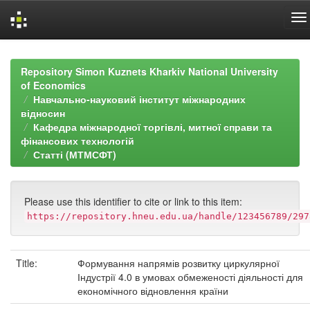
Skip
navigation
Repository Simon Kuznets Kharkiv National University
of Economics
Навчально-науковий інститут міжнародних
відносин
Кафедра міжнародної торгівлі, митної справи та
фінансових технологій
Статті (МТМСФТ)
Please use this identifier to cite or link to this item:
https://repository.hneu.edu.ua/handle/123456789/297
Title:
Формування напрямів розвитку циркулярної
Індустрії 4.0 в умовах обмеженості діяльності для
економічного відновлення країни