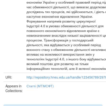
економіки України у особливий правовий період пі
час обмеженості діяльності, що вимагає додаткови
досліджень тих процесів, які здійснюються, і діють 
наступне економічне відновлення України.
Формування напрямів розвитку циркулярної
Індустрії 4.0 в умовах обмеженості діяльності для
повоєнного економічного відновлення країни є
невизначеними внаслідок низької зацікавленості ц
процесом. Трансформація у господарській
діяльності, яка відбувається у особливий період
воєнного стану з обмеженням діяльності негативн
впливає на можливості використання змін у
технологіях Індустрії 4.0, з іншого боку відбуваєтьс
великий поштовх для розвитку не тільки
інформаційних технологій, але й зеленої економік
URI:
http://repository.hneu.edu.ua/handle/123456789/297
Appears in
Статті (МТМСФТ)
Collections: