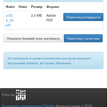
Файл
Опис
Розмір
Формат
ur22_
2,6 MB
Adobe
Переглянути/відкрити
4_20.
PDF
pdf
Показати базовий опис матеріалу
Перегляд статистики
Усі матеріали в архіві електронних ресурсів захищені
авторським правом, всі права збережені.
Тема від
Програмне забезпечення DSpace
Авторські права © 2002-