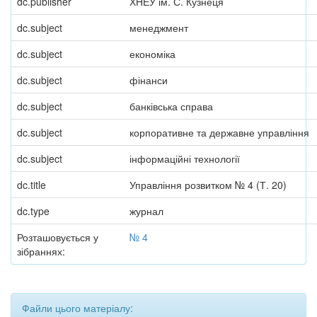
dc.publisher
ХНЕУ ім. С. Кузнеця
dc.subject
менеджмент
dc.subject
економіка
dc.subject
фінанси
dc.subject
банківська справа
dc.subject
корпоративне та державне управління
dc.subject
інформаційні технології
dc.title
Управління розвитком № 4 (Т. 20)
dc.type
журнал
Розташовується у
№ 4
зібраннях:
Файли цього матеріалу: