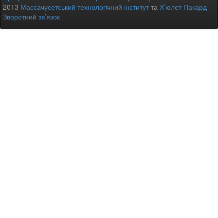
2013
Массачусетський технологічний інститут
та
Х’юлет Пакард
-
Зворотний зв’язок