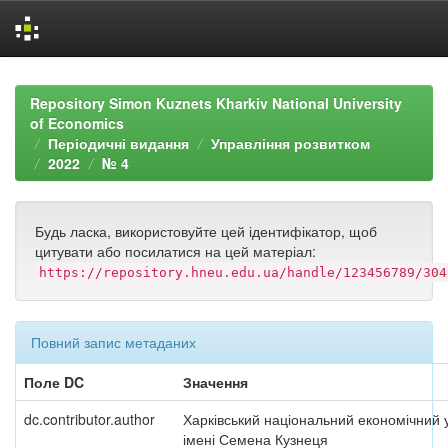
Skip
navigation
Repository Simon Kuznets Kharkiv National University
of Economics
Періодичні видання
Управління розвитком
2022
№ 4
Будь ласка, використовуйте цей ідентифікатор, щоб
цитувати або посилатися на цей матеріал:
https://repository.hneu.edu.ua/handle/123456789/304
Повний запис метаданих
Поле DC
Значення
dc.contributor.author
Харківський національний економічний 
імені Семена Кузнеця