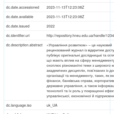
dc.date.accessioned
2023-11-13T12:23:08Z
dc.date.available
2023-11-13T12:23:08Z
dc.date.issued
2022
dc.identifier.uri
http://repository.hneu.edu.ua/handle/12
dc.description.abstract
«Управління розвитком» – це науковий
рецензований журнал із відкритим дост
публікує оригінальні дослідницькі та огля
що мають вплив на сферу менеджмент
охоплює різноманітні теми з широкого 
академічних дисциплін, пов’язаних із д
організації та менеджменту, таких, як е
фінанси, банківська справа, корпоратив
державне управління, а також інформац
технології та їх роль у покращенні ефек
управлінської, економічної й підприємн
dc.language.iso
uk_UA