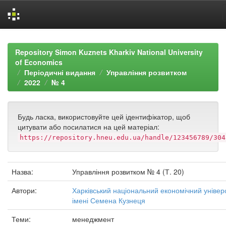
Skip
navigation
Repository Simon Kuznets Kharkiv National University
of Economics
Періодичні видання
Управління розвитком
2022
№ 4
Будь ласка, використовуйте цей ідентифікатор, щоб
цитувати або посилатися на цей матеріал:
https://repository.hneu.edu.ua/handle/123456789/304
Назва:
Управління розвитком № 4 (Т. 20)
Автори:
Харківський національний економічний універ
імені Семена Кузнеця
Теми:
менеджмент