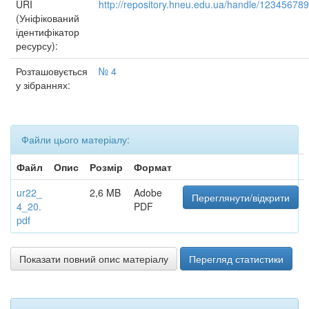
URI
http://repository.hneu.edu.ua/handle/12345678
(Уніфікований
ідентифікатор
ресурсу):
Розташовується
№ 4
у зібраннях:
Файли цього матеріалу:
Файл
Опис
Розмір
Формат
ur22_
2,6 MB
Adobe
Переглянути/відкрити
4_20.
PDF
pdf
Показати повний опис матеріалу
Перегляд статистики