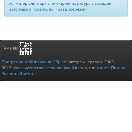
Усі матеріали в архіві електронних ресурсів захищені
авторським правом, всі права збережені.
Тема від
Програмне забезпечення DSpace
Авторські права © 2002-
2013
Массачусетський технологічний інститут
та
Х’юлет Пакард
-
Зворотний зв’язок